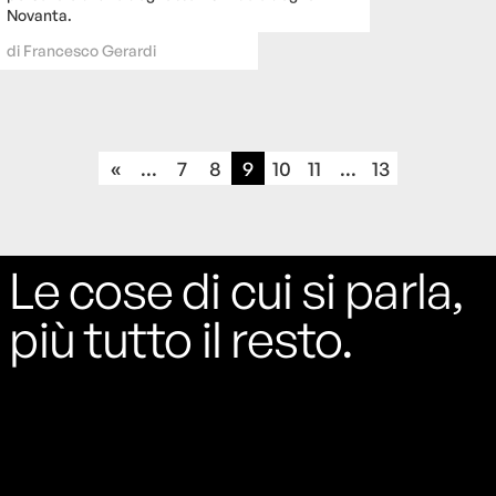
Novanta.
di
Francesco Gerardi
«
...
7
8
9
10
11
...
13
Le cose di cui si parla,
più tutto il resto.