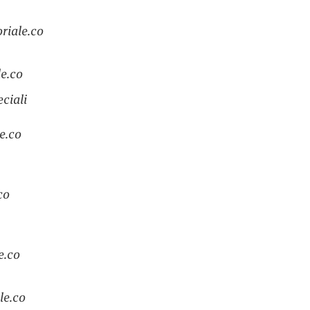
riale.co
le.co
ciali
e.co
co
e.co
le.co