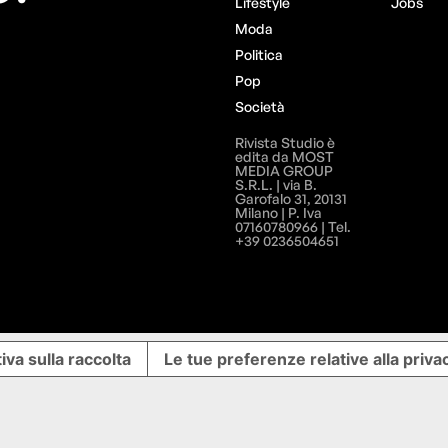
Lifestyle
Jobs
Moda
Politica
Pop
Società
Rivista Studio è
edita da MOST
MEDIA GROUP
S.R.L. | via B.
Garofalo 31, 20131
Milano | P. Iva
07160780966 | Tel.
+39 0236504651
iva sulla raccolta
Le tue preferenze relative alla priva