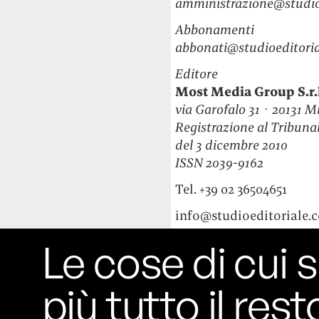
amministrazione@studioe
Abbonamenti
abbonati@studioeditoria
Editore
Most Media Group S.r.l
via Garofalo 31 · 20131 M
Registrazione al Tribunal
del 3 dicembre 2010
ISSN 2039-9162
Tel. +39 02 36504651
info@studioeditoriale.
Le cose di cui s
più tutto il rest