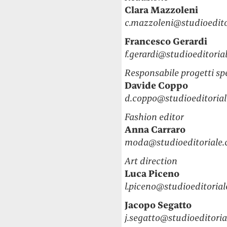
Clara Mazzoleni
c.mazzoleni@studioedito
Francesco Gerardi
f.gerardi@studioeditoria
Responsabile progetti spe
Davide Coppo
d.coppo@studioeditorial
Fashion editor
Anna Carraro
moda@studioeditoriale.
Art direction
Luca Piceno
l.piceno@studioeditorial
Jacopo Segatto
j.segatto@studioeditoria