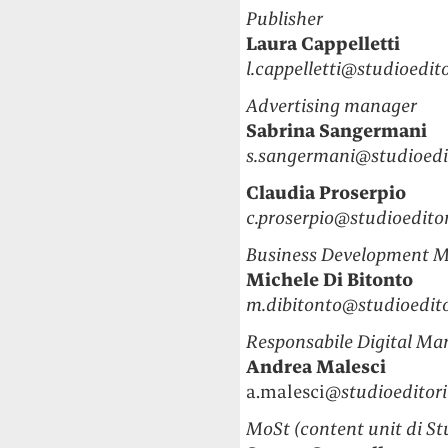
Publisher
Laura Cappelletti
l.cappelletti@studioedito
Advertising manager
Sabrina Sangermani
s.sangermani@studioedit
Claudia Proserpio
c.proserpio@studioeditor
Business Development 
Michele Di Bitonto
m.dibitonto@studioedito
Responsabile Digital Ma
Andrea Malesci
a.malesci
@studioeditori
MoSt (content unit di Stu