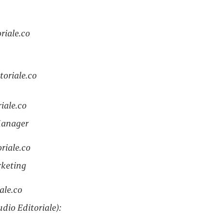
riale.co
oriale.co
iale.co
Manager
riale.co
rketing
ale.co
dio Editoriale):