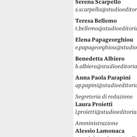
Serena Scarpello
s.scarpello@studioeditor
Teresa Bellemo
t.bellemo@studioeditoria
Elena Papageorghiou
e.papageorghiou@studioe
Benedetta Albiero
b.albiero@studioeditoria
Anna Paola Parapini
ap.papini@studioeditoria
Segreteria di redazione
Laura Proietti
l.proietti@studioeditoria
Amministrazione
Alessio Lamonaca