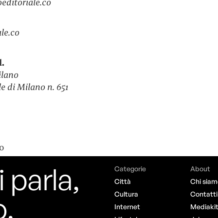
ditoriale.co
le.co
.
ilano
e di Milano n. 651
co
i parla,
Categorie
About
Città
Chi siam
o.
Cultura
Contatti
Internet
Mediaki