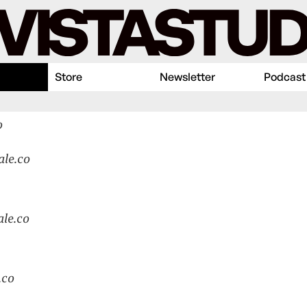
Store
Newsletter
Podcast
o
ale.co
ale.co
.co