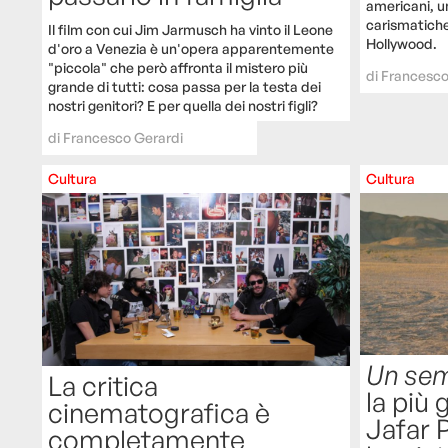
americani, un
carismatiche
Il film con cui Jim Jarmusch ha vinto il Leone
Hollywood.
d'oro a Venezia è un'opera apparentemente
"piccola" che però affronta il mistero più
di
Francesco
grande di tutti: cosa passa per la testa dei
nostri genitori? E per quella dei nostri figli?
di
Francesco Gerardi
Cultura
Cultura
Un sem
La critica
la più
cinematografica è
Jafar 
completamente