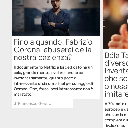
Fino a quando, Fabrizio
Corona, abuserai della
Béla T
nostra pazienza?
diverso
Il documentario Netflix a lui dedicato ha un
invent
solo, grande merito: svelare, anche se
che sol
involontariamente, quanto poco di
interessante ci sia ormai nel personaggio di
e ness
Corona. Che, forse, così interessante non è
imitar
mai stato.
di
Francesco Gerardi
A 70 anni è 
europeo e de
che con la m
compiere due 
rivoluzione.