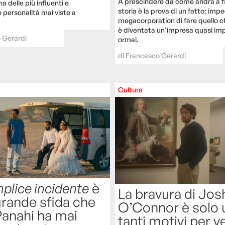
A prescindere da come andrà a fi
a delle più influenti e
storia è la prova di un fatto: imp
 personalità mai viste a
megacorporation di fare quello c
è diventata un'impresa quasi imp
 Gerardi
ormai.
di
Francesco Gerardi
Cultura
plice incidente
è
La bravura di Jos
 grande sfida che
O’Connor è solo 
Panahi ha mai
tanti motivi per 