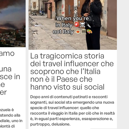
iamo
La tragicomica storia
dei travel influencer che
una
scoprono che l’Italia
sce in
non è il Paese che
he
hanno visto sui social
er
Dopo anni di contenuti patinati e racconti
sognanti, sui social sta emergendo una nuova
specie di travel influencer: quello che
ezuela è
racconta il viaggio in Italia per ciò che in realtà
stendo alla
è, in egual parti esperienza, esasperazione e,
diale, uno in
purtroppo, delusione.
olontà di