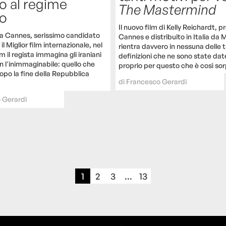
to al regime
The Mastermind
no
Il nuovo film di Kelly Reichardt, 
a Cannes, serissimo candidato
Cannes e distribuito in Italia da 
il Miglior film internazionale, nel
rientra davvero in nessuna delle 
m il regista immagina gli iraniani
definizioni che ne sono state dat
n l'inimmaginabile: quello che
proprio per questo che è così so
po la fine della Repubblica
di
Francesco Gerardi
 Gerardi
1
2
3
...
13