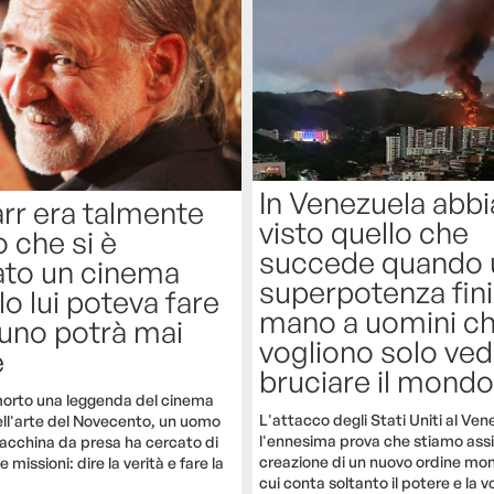
In Venezuela abb
arr era talmente
visto quello che
 che si è
succede quando 
ato un cinema
superpotenza fini
o lui poteva fare
mano a uomini c
uno potrà mai
vogliono solo ved
e
bruciare il mondo
morto una leggenda del cinema
L'attacco degli Stati Uniti al Ven
ll'arte del Novecento, un uomo
l'ennesima prova che stiamo assi
acchina da presa ha cercato di
creazione di un nuovo ordine mon
missioni: dire la verità e fare la
cui conta soltanto il potere e la v