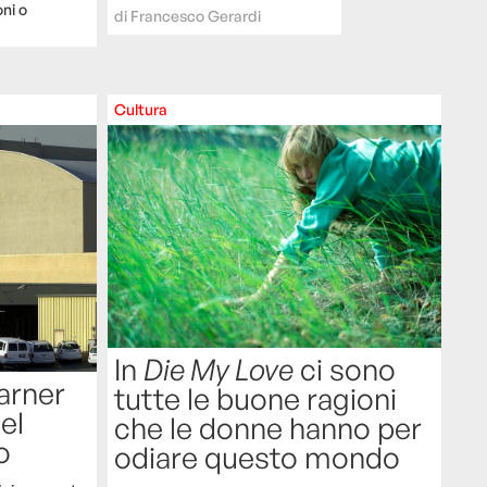
oni o
di
Francesco Gerardi
Cultura
In
Die My Love
ci sono
Warner
tutte le buone ragioni
del
che le donne hanno per
o
odiare questo mondo