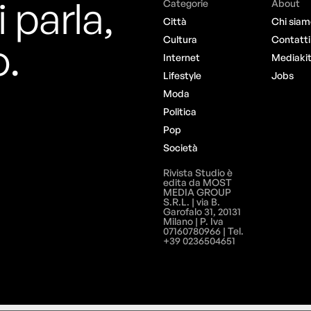
i parla,
Categorie
About
Città
Chi siam
o.
Cultura
Contatti
Internet
Mediaki
Lifestyle
Jobs
Moda
Politica
Pop
Società
Rivista Studio è
edita da MOST
MEDIA GROUP
S.R.L. | via B.
Garofalo 31, 20131
Milano | P. Iva
07160780966 | Tel.
+39 0236504651