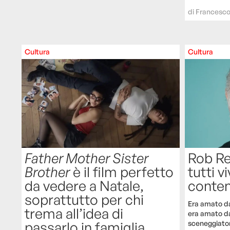
di
Francesco
Cultura
Cultura
Father Mother Sister
Rob Re
Brother
è il film perfetto
tutti v
da vedere a Natale,
conten
soprattutto per chi
Era amato dal
trema all’idea di
era amato da
passarlo in famiglia
sceneggiator