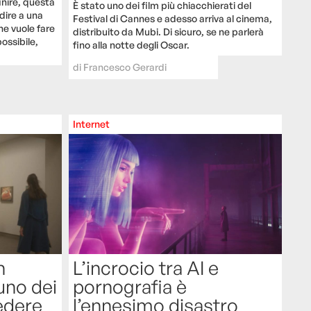
nire, questa
È stato uno dei film più chiacchierati del
edire a una
Festival di Cannes e adesso arriva al cinema,
he vuole fare
distribuito da Mubi. Di sicuro, se ne parlerà
ossibile,
fino alla notte degli Oscar.
di
Francesco Gerardi
Internet
h
L’incrocio tra AI e
uno dei
pornografia è
vedere
l’ennesimo disastro