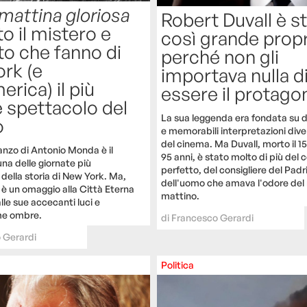
mattina gloriosa
Robert Duvall è s
to il mistero e
così grande prop
to che fanno di
perché non gli
rk (e
importava nulla d
erica) il più
essere il protago
 spettacolo del
La sua leggenda era fondata su d
o
e memorabili interpretazioni dive
del cinema. Ma Duvall, morto il 1
anzo di Antonio Monda è il
95 anni, è stato molto di più del
na delle giornate più
perfetto, del consigliere del Padr
della storia di New York. Ma,
dell'uomo che amava l'odore del
 è un omaggio alla Città Eterna
mattino.
le sue accecanti luci e
me ombre.
di
Francesco Gerardi
 Gerardi
Politica