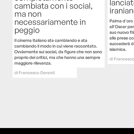
lancia
cambiata con i social,
irania
ma non
necessariamente in
Palma d'oro 
all'Oscar per 
peggio
suo nuovo fil
alle prese co
Il cinema italiano sta cambiando e sta
succederà do
cambiando il modo in cui viene raccontato.
islamica.
Ovviamente sui social, da figure che non sono
proprio dei critici, ma che hanno una sempre
di
Francesco
maggiore rilevanza.
di
Francesco Gerardi