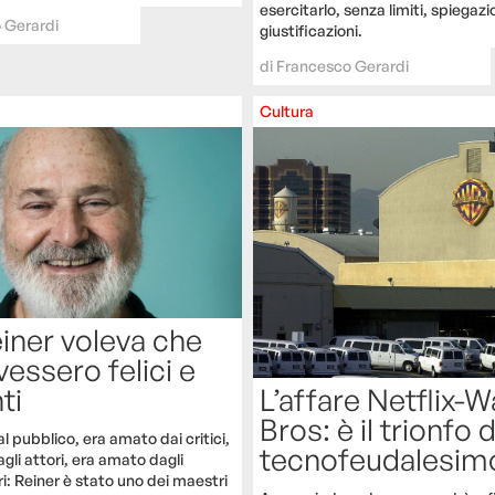
esercitarlo, senza limiti, spiegazi
 Gerardi
giustificazioni.
di
Francesco Gerardi
Cultura
iner voleva che
ivessero felici e
L’affare Netflix-
ti
Bros: è il trionfo 
 pubblico, era amato dai critici,
tecnofeudalesim
gli attori, era amato dagli
i: Reiner è stato uno dei maestri