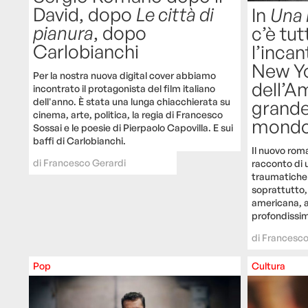
David, dopo
Le città di
In
Una 
pianura
, dopo
c’è tut
Carlobianchi
l’incan
New Yo
Per la nostra nuova digital cover abbiamo
dell’Am
incontrato il protagonista del film italiano
dell'anno. È stata una lunga chiacchierata su
grande
cinema, arte, politica, la regia di Francesco
mond
Sossai e le poesie di Pierpaolo Capovilla. E sui
baffi di Carlobianchi.
Il nuovo rom
di
Francesco Gerardi
racconto di u
traumatiche 
soprattutto,
americana, al
profondissi
di
Francesco
Pop
Cultura