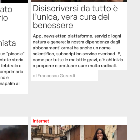
Disiscriversi da tutto è
tato
l’unica, vera cura del
rio
benessere
i
App, newsletter, piattaforme, servizi di ogni
nista
natura e genere: la nostra dipendenza dagli
abbonamenti ormai ha anche un nome
ue "piccole"
scientifico, subscription service overload. E,
ntate storia
come per tutte le malattie gravi, c'è chi inizia
5 febbraio a
a proporre e praticare cure molto radicali.
 comprimario
di
Francesco Gerardi
ino e
 napalm al
Internet