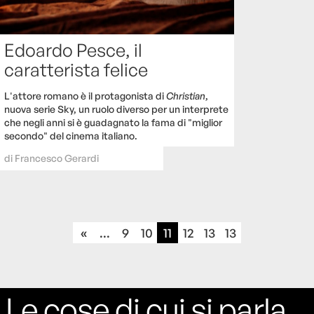
Edoardo Pesce, il
caratterista felice
L'attore romano è il protagonista di
Christian
,
nuova serie Sky, un ruolo diverso per un interprete
che negli anni si è guadagnato la fama di "miglior
secondo" del cinema italiano.
di
Francesco Gerardi
«
...
9
10
11
12
13
13
Le cose di cui si parla,