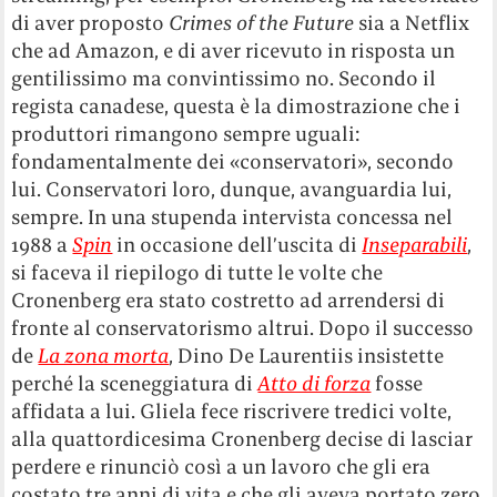
di aver proposto
Crimes of the Future
sia a Netflix
che ad Amazon, e di aver ricevuto in risposta un
gentilissimo ma convintissimo no. Secondo il
regista canadese, questa è la dimostrazione che i
produttori rimangono sempre uguali:
fondamentalmente dei «conservatori», secondo
lui. Conservatori loro, dunque, avanguardia lui,
sempre. In una stupenda intervista concessa nel
1988 a
Spin
in occasione dell’uscita di
Inseparabili
,
si faceva il riepilogo di tutte le volte che
Cronenberg era stato costretto ad arrendersi di
fronte al conservatorismo altrui. Dopo il successo
de
La zona morta
, Dino De Laurentiis insistette
perché la sceneggiatura di
Atto di forza
fosse
affidata a lui. Gliela fece riscrivere tredici volte,
alla quattordicesima Cronenberg decise di lasciar
perdere e rinunciò così a un lavoro che gli era
costato tre anni di vita e che gli aveva portato zero