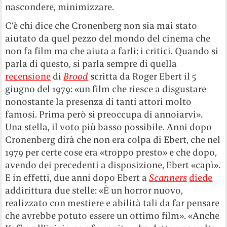
nascondere, minimizzare.
C’è chi dice che Cronenberg non sia mai stato
aiutato da quel pezzo del mondo del cinema che
non fa film ma che aiuta a farli: i critici. Quando si
parla di questo, si parla sempre di quella
recensione
di
Brood
scritta da Roger Ebert il 5
giugno del 1979: «un film che riesce a disgustare
nonostante la presenza di tanti attori molto
famosi. Prima però si preoccupa di annoiarvi».
Una stella, il voto più basso possibile. Anni dopo
Cronenberg dirà che non era colpa di Ebert, che nel
1979 per certe cose era «troppo presto» e che dopo,
avendo dei precedenti a disposizione, Ebert «capì».
E in effetti, due anni dopo Ebert a
Scanners
diede
addirittura due stelle: «È un horror nuovo,
realizzato con mestiere e abilità tali da far pensare
che avrebbe potuto essere un ottimo film». «Anche