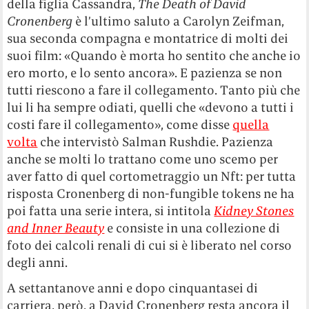
della figlia Cassandra,
The Death of David
Cronenberg
è l’ultimo saluto a Carolyn Zeifman,
sua seconda compagna e montatrice di molti dei
suoi film: «Quando è morta ho sentito che anche io
ero morto, e lo sento ancora». E pazienza se non
tutti riescono a fare il collegamento. Tanto più che
lui li ha sempre odiati, quelli che «devono a tutti i
costi fare il collegamento», come disse
quella
volta
che intervistò Salman Rushdie. Pazienza
anche se molti lo trattano come uno scemo per
aver fatto di quel cortometraggio un Nft: per tutta
risposta Cronenberg di non-fungible tokens ne ha
poi fatta una serie intera, si intitola
Kidney Stones
and Inner Beauty
e consiste in una collezione di
foto dei calcoli renali di cui si è liberato nel corso
degli anni.
A settantanove anni e dopo cinquantasei di
carriera, però, a David Cronenberg resta ancora il