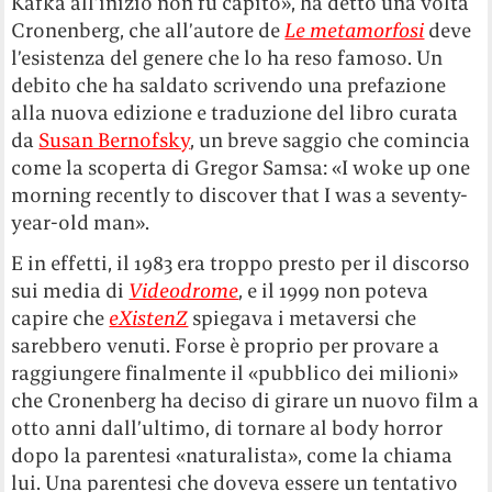
Kafka all’inizio non fu capito», ha detto una volta
Cronenberg, che all’autore de
Le metamorfosi
deve
l’esistenza del genere che lo ha reso famoso. Un
debito che ha saldato scrivendo una prefazione
alla nuova edizione e traduzione del libro curata
da
Susan Bernofsky
, un breve saggio che comincia
come la scoperta di Gregor Samsa: «I woke up one
morning recently to discover that I was a seventy-
year-old man».
E in effetti, il 1983 era troppo presto per il discorso
sui media di
Videodrome
, e il 1999 non poteva
capire che
eXistenZ
spiegava i metaversi che
sarebbero venuti. Forse è proprio per provare a
raggiungere finalmente il «pubblico dei milioni»
che Cronenberg ha deciso di girare un nuovo film a
otto anni dall’ultimo, di tornare al body horror
dopo la parentesi «naturalista», come la chiama
lui. Una parentesi che doveva essere un tentativo