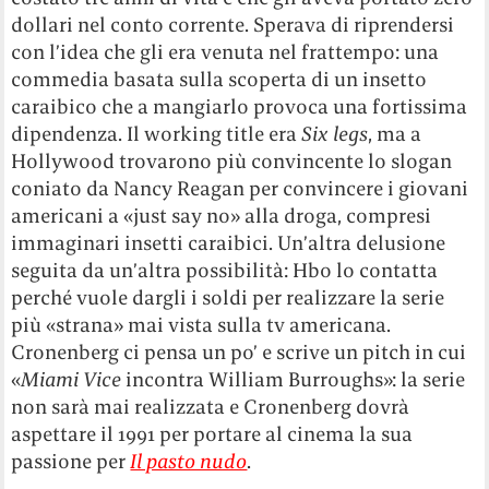
dollari nel conto corrente. Sperava di riprendersi
con l’idea che gli era venuta nel frattempo: una
commedia basata sulla scoperta di un insetto
caraibico che a mangiarlo provoca una fortissima
dipendenza. Il working title era
Six legs
, ma a
Hollywood trovarono più convincente lo slogan
coniato da Nancy Reagan per convincere i giovani
americani a «just say no» alla droga, compresi
immaginari insetti caraibici. Un’altra delusione
seguita da un’altra possibilità: Hbo lo contatta
perché vuole dargli i soldi per realizzare la serie
più «strana» mai vista sulla tv americana.
Cronenberg ci pensa un po’ e scrive un pitch in cui
«
Miami Vice
incontra William Burroughs»: la serie
non sarà mai realizzata e Cronenberg dovrà
aspettare il 1991 per portare al cinema la sua
passione per
Il pasto nudo
.