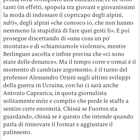
tanti (in effetti, spopola tra giovani e giovanissimi
la moda di indossare il copricapo degli alpini,
ndr
)», degli alpini «che conosco io, che non hanno
nemmeno la stupidità di fare quei gesti lì». E poi
prosegue discettando di «una cosa un po’
montata» e di «chiamiamole violenze», mentre
Berlinguer ascolta e infine precisa che «ci sono
state delle denunce». Ma il tempo corre e ormai è il
momento di cambiare argomento, è il turno del
professor Alessandro Orsini sugli ultimi sviluppi
della guerra in Ucraina, con lui ci sarà anche
Antonio Caprarica, in quota giornalista
solitamente mite e compito che perde le staffe a
sentire certe enormità. Chissà se Fuortes sta
guardando, chissà se è questo che intende quando
parla di rinnovare il format e aggiustare il
palinsesto.