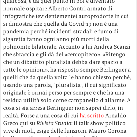
qualcosa, e da quel punto in poi è diventato
normale ospitare Alberto Contri armato di
infografiche (evidentemente) autoprodotte in cui
si dimostra che quella da Covid-19 non è una
pandemia perché incidenti stradali e fumo di
sigaretta fanno ogni anno più morti della
polmonite bilaterale. Accanto a lui Andrea Scanzi
che sbraccia e gli dà del «cercopiteco». «Ritengo
che un dibattito pluralista debba dare spazio a
tutte le opinioni», ha risposto sempre Berlinguer a
quelli che da quella volta le hanno chiesto perché,
usando una parola, “pluralista”, il cui significato
originale è ormai perso per sempre e che ha una
residua utilità solo come campanello d’allarme. A
cosa si sia arresa Berlinguer non saprei dirlo, in
realtà. Forse a una cosa di cui
ha scritto
Arnaldo
Greco qui su
Rivista Studio
: il talk show politico
vive di ruoli, esige delle funzioni. Mauro Corona