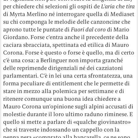
per chiedere chi selezioni gli ospiti de
L’aria che tira
di Myrta Merlino né interrogare quella di Mediaset
su chi componga le melodie delle canzoncine che
aprono tutte le puntate di
Fuori dal coro
di Mario
Giordano. Forse c’entra anche il precedente della
caciara sbracciata, spettinata ed etilica di Mauro
Corona. Forse è questo o forse è quello, ma di certo
c’è una cosa: a Berlinguer non importa granché
delle reprimende dirigenziali né dei cazziatoni
parlamentari. C’è in lei una certa sfrontatezza, una
forma peculiare di entitlement che le permette di
stare in mezzo alla polemica per settimane e di
ritenere comunque una buona idea chiedere a
Mauro Corona un’opinione sugli alpini accusati di
molestie durante il loro ultimo raduno riminese. E
quello si mette a parlare di «qualche giovinastro»
che si traveste indossando un cappello con la
penna nera «comprato alla bancarella, ce ne sono