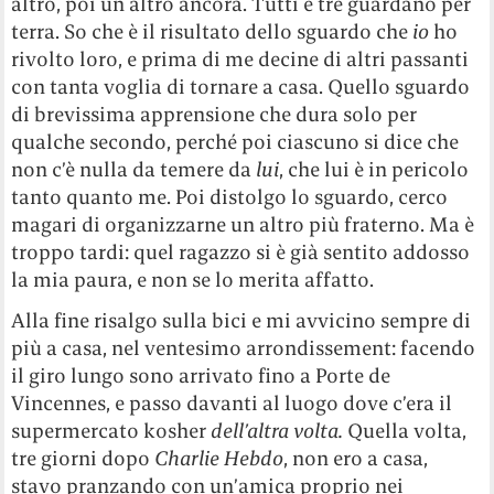
altro, poi un altro ancora. Tutti e tre guardano per
terra. So che è il risultato dello sguardo che
io
ho
rivolto loro, e prima di me decine di altri passanti
con tanta voglia di tornare a casa. Quello sguardo
di brevissima apprensione che dura solo per
qualche secondo, perché poi ciascuno si dice che
non c’è nulla da temere da
lui
, che lui è in pericolo
tanto quanto me. Poi distolgo lo sguardo, cerco
magari di organizzarne un altro più fraterno. Ma è
troppo tardi: quel ragazzo si è già sentito addosso
la mia paura, e non se lo merita affatto.
Alla fine risalgo sulla bici e mi avvicino sempre di
più a casa, nel ventesimo arrondissement: facendo
il giro lungo sono arrivato fino a Porte de
Vincennes, e passo davanti al luogo dove c’era il
supermercato kosher
dell’altra volta.
Quella volta,
tre giorni dopo
Charlie Hebdo
, non ero a casa,
stavo pranzando con un’amica proprio nei