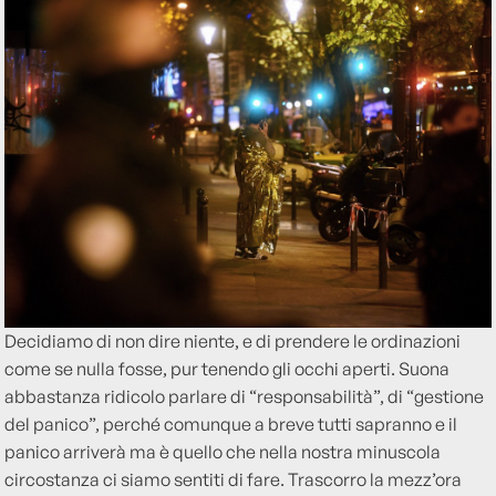
Decidiamo di non dire niente, e di prendere le ordinazioni
come se nulla fosse, pur tenendo gli occhi aperti. Suona
abbastanza ridicolo parlare di “responsabilità”, di “gestione
del panico”, perché comunque a breve tutti sapranno e il
panico arriverà ma è quello che nella nostra minuscola
circostanza ci siamo sentiti di fare. Trascorro la mezz’ora