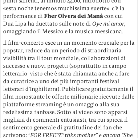
punti salienti, al minuto 44:00, introdotto con
«esta noche tenemos muchissima suerte», c’è la
performance di
Fher Olvera dei Maná
con cui
Dua Lipa ha duettato sulle note di
Oye mi amor
,
omaggiando il Messico e la musica messicana.
Il film-concerto esce in un momento cruciale per la
popstar, reduce da un periodo di straordinaria
visibilità tra il tour mondiale, collaborazioni di
successo e nuovi progetti (soprattutto in campo
letterario, visto che è stata chiamata anche a fare
da curatrice a uno dei più importanti festival
letterari d’Inghilterra). Pubblicare gratuitamente il
film nonostante le offerte milionarie ricevute dalle
piattaforme streaming è un omaggio alla sua
fedelissima fanbase. Sotto al video sono apparsi
migliaia di commenti entusiasti, tra cui spicca il
sentimento generale di gratitudine dei fan che
scrivono:
“FOR FREE??? thks mother” e ancora “She