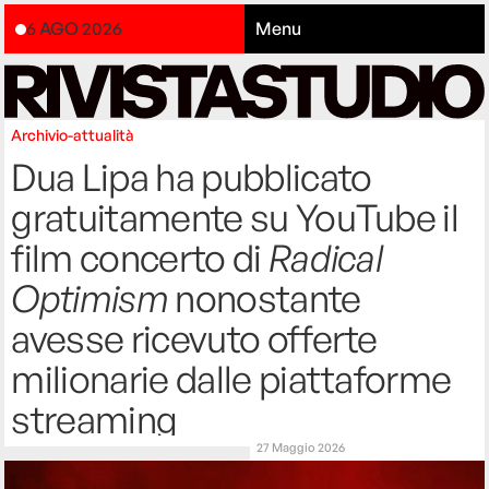
6 AGO 2026
Menu
Archivio-attualità
Dua Lipa ha pubblicato
gratuitamente su YouTube il
film concerto di
Radical
Optimism
nonostante
avesse ricevuto offerte
milionarie dalle piattaforme
streaming
27 Maggio 2026