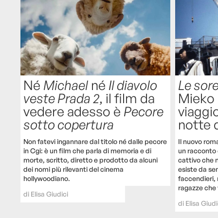
Né
Michael
né
Il diavolo
Le sorel
veste Prada 2
, il film da
Mieko 
vedere adesso è
Pecore
viaggio
sotto copertura
notte 
Non fatevi ingannare dal titolo né dalle pecore
Il nuovo rom
in Cgi: è un film che parla di memoria e di
un racconto 
morte, scritto, diretto e prodotto da alcuni
cattivo che 
dei nomi più rilevanti del cinema
esiste da sem
hollywoodiano.
faccendieri, 
ragazze che v
di
Elisa Giudici
di
Elisa Giudi