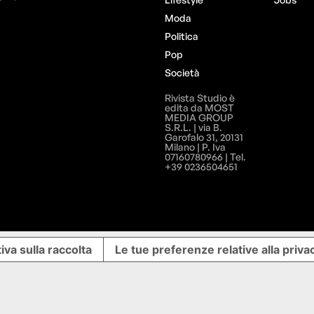
Moda
Politica
Pop
Società
Rivista Studio è
edita da MOST
MEDIA GROUP
S.R.L. | via B.
Garofalo 31, 20131
Milano | P. Iva
07160780966 | Tel.
+39 0236504651
iva sulla raccolta
Le tue preferenze relative alla priva