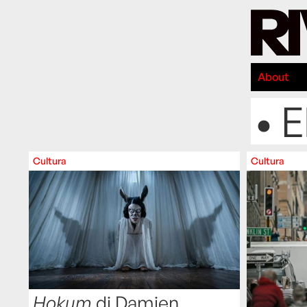
About
• E
Cultura
Cultura
Hokum
di Damien