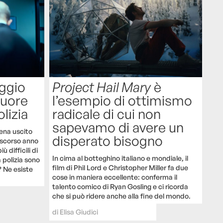
aggio
Project Hail Mary
è
cuore
l’esempio di ottimismo
lizia
radicale di cui non
sapevamo di avere un
pena uscito
disperato bisogno
lo scorso anno
ù difficili di
In cima al botteghino italiano e mondiale, il
 polizia sono
film di Phil Lord e Christopher Miller fa due
? Ne esiste
cose in maniera eccellente: conferma il
talento comico di Ryan Gosling e ci ricorda
che si può ridere anche alla fine del mondo.
di
Elisa Giudici