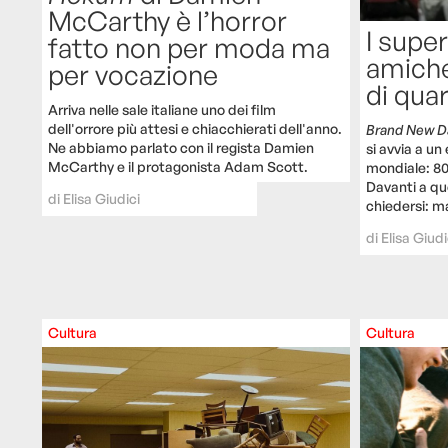
McCarthy è l’horror
I super
fatto non per moda ma
amiche
per vocazione
di qua
Arriva nelle sale italiane uno dei film
dell'orrore più attesi e chiacchierati dell'anno.
Brand New D
Ne abbiamo parlato con il regista Damien
si avvia a u
McCarthy e il protagonista Adam Scott.
mondiale: 800
Davanti a que
di
Elisa Giudici
chiedersi: m
di
Elisa Giudi
Cultura
Cultura