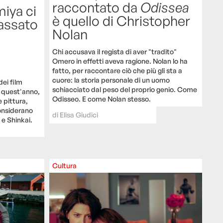
raccontato da
Odissea
iya ci
è quello di Christopher
passato
Nolan
Chi accusava il regista di aver "tradito"
Omero in effetti aveva ragione. Nolan lo ha
fatto, per raccontare ciò che più gli sta a
cuore: la storia personale di un uomo
dei film
schiacciato dal peso del proprio genio. Come
i quest'anno,
Odisseo. E come Nolan stesso.
 pittura,
considerano
di
Elisa Giudici
 e Shinkai.
Cultura