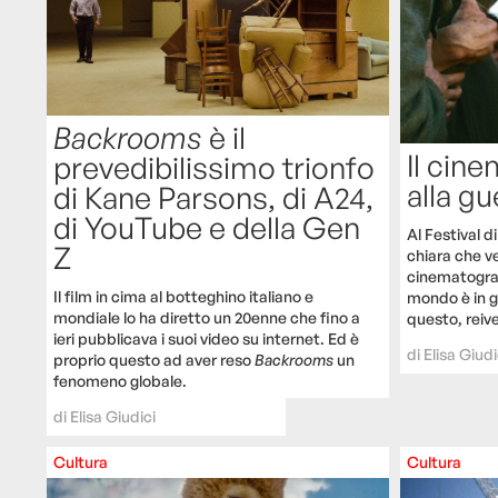
Backrooms
è il
Il cin
prevedibilissimo trionfo
alla gu
di Kane Parsons, di A24,
di YouTube e della Gen
Al Festival 
Z
chiara che v
cinematografi
Il film in cima al botteghino italiano e
mondo è in gu
mondiale lo ha diretto un 20enne che fino a
questo, reiv
ieri pubblicava i suoi video su internet. Ed è
di
Elisa Giudi
proprio questo ad aver reso
Backrooms
un
fenomeno globale.
di
Elisa Giudici
Cultura
Cultura