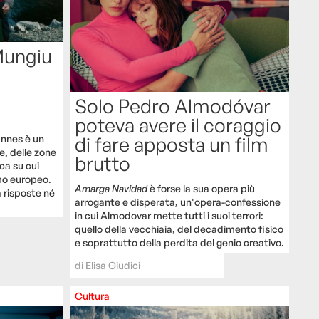
Mungiu
Solo Pedro Almodóvar
poteva avere il coraggio
annes è un
di fare apposta un film
ie, delle zone
brutto
ca su cui
smo europeo.
Amarga Navidad
è forse la sua opera più
 risposte né
arrogante e disperata, un'opera-confessione
in cui Almodovar mette tutti i suoi terrori:
quello della vecchiaia, del decadimento fisico
e soprattutto della perdita del genio creativo.
di
Elisa Giudici
Cultura