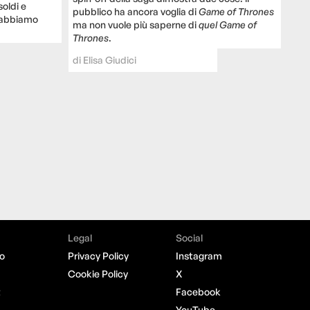
 soldi e
pubblico ha ancora voglia di
Game of Thrones
 abbiamo
ma non vuole più saperne di
quel
Game of
Thrones
.
di
Elisa Giudici
Legal
Social
o
Privacy Policy
Instagram
Cookie Policy
X
t
Facebook
YouTube