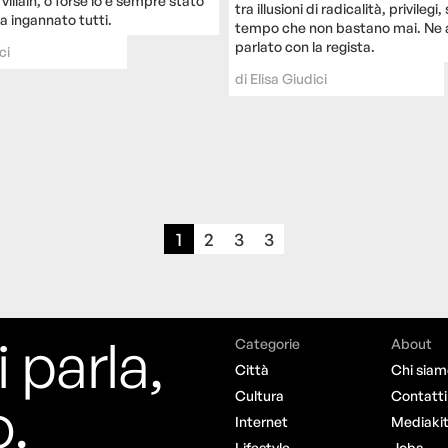
villain, o forse lo è sempre stato
tra illusioni di radicalità, privilegi,
a ingannato tutti.
tempo che non bastano mai. Ne
parlato con la regista.
ci
di
Elisa Giudici
1
2
3
3
i parla,
Categorie
About
Città
Chi siam
o.
Cultura
Contatti
Internet
Mediaki
Lifestyle
Jobs