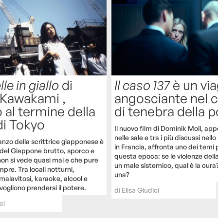
le in giallo
di
Il caso 137
è un vi
Kawakami ,
angosciante nel 
 al termine della
di tenebra della po
di Tokyo
Il nuovo film di Dominik Moll, ap
nelle sale e tra i più discussi nel
anzo della scrittrice giapponese è
in Francia, affronta uno dei temi pi
del Giappone brutto, sporco e
questa epoca: se le violenze della
non si vede quasi mai e che pure
un male sistemico, qual è la cura
pre. Tra locali notturni,
una?
malavitosi, karaoke, alcool e
ogliono prendersi il potere.
di
Elisa Giudici
ci