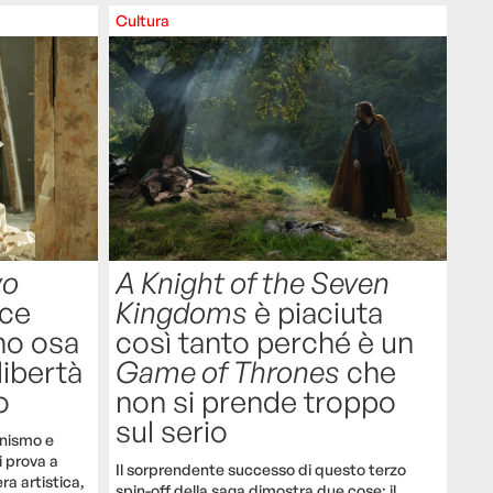
Cultura
vo
A Knight of the Seven
ice
Kingdoms
è piaciuta
no osa
così tanto perché è un
libertà
Game of Thrones
che
o
non si prende troppo
sul serio
inismo e
i prova a
Il sorprendente successo di questo terzo
ra artistica,
spin-off della saga dimostra due cose: il