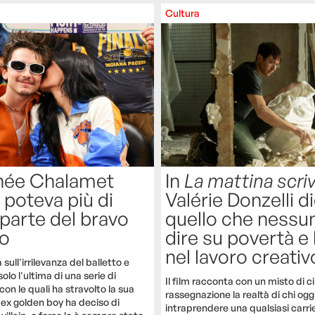
Cultura
hée Chalamet
In
La mattina scri
 poteva più di
Valérie Donzelli d
 parte del bravo
quello che nessu
o
dire su povertà e 
nel lavoro creativ
 sull'irrilevanza del balletto e
olo l'ultima di una serie di
Il film racconta con un misto di c
on le quali ha stravolto la sua
rassegnazione la realtà di chi ogg
ex golden boy ha deciso di
intraprendere una qualsiasi carrie