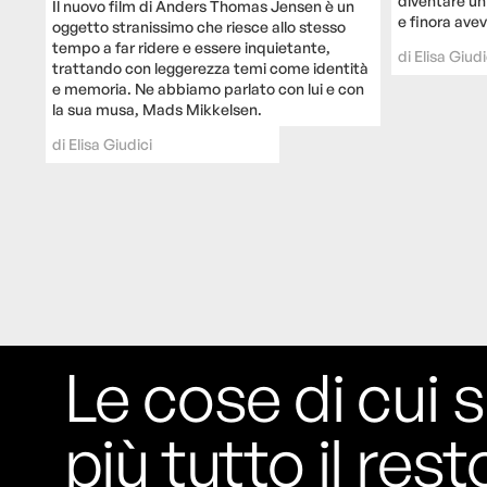
diventare un 
Il nuovo film di Anders Thomas Jensen è un
e finora avev
oggetto stranissimo che riesce allo stesso
tempo a far ridere e essere inquietante,
di
Elisa Giudi
trattando con leggerezza temi come identità
e memoria. Ne abbiamo parlato con lui e con
la sua musa, Mads Mikkelsen.
di
Elisa Giudici
Le cose di cui s
più tutto il rest