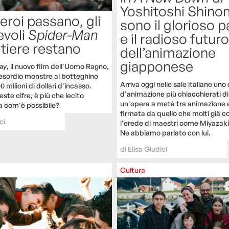
Yoshitoshi Shinom
eroi passano, gli
sono il glorioso 
voli
Spider-Man
e il radioso futuro
rtiere restano
dell’animazione
giapponese
ay
, il nuovo film dell'Uomo Ragno,
n esordio monstre al botteghino
Arriva oggi nelle sale italiane uno 
 milioni di dollari d'incasso.
d'animazione più chiacchierati d
ste cifre, è più che lecito
un'opera a metà tra animazione e
a com'è possibile?
firmata da quello che molti già 
ci
l'erede di maestri come Miyazaki
Ne abbiamo parlato con lui.
di
Elisa Giudici
Cultura