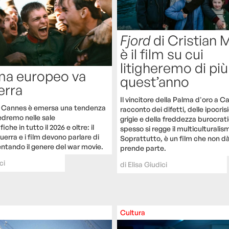
Fjord
di Cristian 
è il film su cui
litigheremo di più
ema europeo va
quest’anno
erra
Il vincitore della Palma d'oro a C
di Cannes è emersa una tendenza
racconto dei difetti, delle ipocris
edremo nelle sale
grigie e della freddezza burocrati
che in tutto il 2026 e oltre: il
spesso si regge il multiculturali
erra e i film devono parlare di
Soprattutto, è un film che non dà
entando il genere del war movie.
prende parte.
ci
di
Elisa Giudici
Cultura