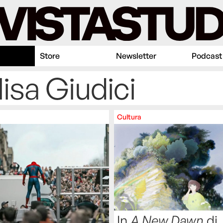
Store
Newsletter
Podcast
lisa Giudici
Cultura
In
A New Dawn
di