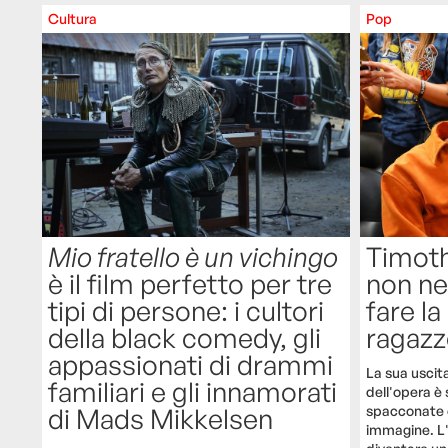
Cultura
Pop
Mio fratello è un vichingo
Timot
è il film perfetto per tre
non ne
tipi di persone: i cultori
fare la
della black comedy, gli
ragazz
appassionati di drammi
La sua uscita
familiari e gli innamorati
dell'opera è s
di Mads Mikkelsen
spacconate c
immagine. L'