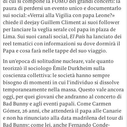
di cui si compone la FOMO dei grandi concerti: la
paura di perdersi un evento unico e documentarlo
sui social: «Verrai alla Vigilia con papa Leone?»
chiede il deejay Guillem Climent ai suoi follower
per lanciare la veglia serale col papa in plaza de
Lima. Sui suoi canali social,
El País
ha lanciato dei
reel tematici con informazioni su dove dormirà il
Papa e cosa farà nelle tappe del suo viaggio.
In un’epoca di solitudine nucleare, vale quanto
teorizzò il sociologo Émile Durkheim sulla
coscienza collettiva: le società hanno sempre
bisogno di momenti in cui l’individuo si dissolve
temporaneamente nella massa. Questo vale ancora
oggi, per quei giovani che andranno al concerto di
Bad Bunny e agli eventi papali. Come Carmen
Gómez, 26 anni, che attenderà il papa alle Canarie
e non ha rinunciato alla data madrilena del tour di
Bad Bunny; come lei, anche Fernando Conde-