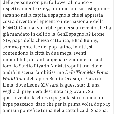
delle persone con più follower al mondo –
rispettivamente 14 e 54 milioni solo su Instagram –
saranno nella capitale spagnola che si appresta
così a diventare l’epicentro internazionale della
FOMO. Chi mai vorrebbe perdersi un evento che ha
già mandato in delirio la GenZ spagnola? Leone
XIV, papa della chiesa cattolica, e Bad Bunny,
sommo pontefice del pop latino, infatti, si
contendono la città in due mega-eventi
imperdibili, distanti appena 14 chilometri fra di
loro: lo Stadio Riyadh Air Metropolitano, dove
andrà in scena l’ambitissimo
DeBí Tirar Más Fotos
World Tour
del rapper Benito Ocasio, e Plaza de
Lima, dove Leone XIV sarà la guest star di una
veglia di preghiera destinata ai giovani. Su
quest’evento, la chiesa spagnola sta creando un
hype pazzesco, dato che per la prima volta dopo 15
anni un pontefice torna nella cattolica di Spagna: