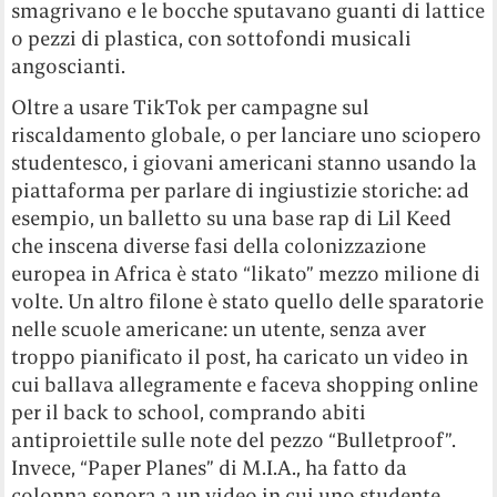
smagrivano e le bocche sputavano guanti di lattice
o pezzi di plastica, con sottofondi musicali
angoscianti.
Oltre a usare TikTok per campagne sul
riscaldamento globale, o per lanciare uno sciopero
studentesco, i giovani americani stanno usando la
piattaforma per parlare di ingiustizie storiche: ad
esempio, un balletto su una base rap di Lil Keed
che inscena diverse fasi della colonizzazione
europea in Africa è stato “likato” mezzo milione di
volte. Un altro filone è stato quello delle sparatorie
nelle scuole americane: un utente, senza aver
troppo pianificato il post, ha caricato un video in
cui ballava allegramente e faceva shopping online
per il back to school, comprando abiti
antiproiettile sulle note del pezzo “Bulletproof”.
Invece, “Paper Planes” di M.I.A., ha fatto da
colonna sonora a un video in cui uno studente