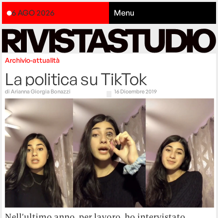
6 AGO 2026
Menu
Archivio-attualità
La politica su TikTok
di
Arianna Giorgia Bonazzi
16 Dicembre 2019
Nell’ultimo anno, per lavoro, ho intervistato