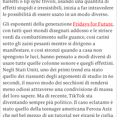
balletti o lip sync frivoli, usando una quantità di
effetti stupidi e irresistibili, inizia a far intravedere
le possibilità di essere usato in un modo diverso.
Gli esponenti della generazione
Fridays for Future
,
con tutti quei mondi disegnati addosso e le strisce
verdi da combattimento sulle guance, così carini
sotto gli zaini pesanti mentre si dirigono a
manifestare, e così stronzi quando a casa non
spengono le luci, hanno pensato a modi diversi di
usare tutte quelle colonne sonore e quegli effettini.
Negli Stati Uniti, uno dei primi trend era stato
quello dei riassunti degli argomenti di studio in 60
secondi, il nuovo modo dei secchioni di rendersi
meno odiosi attraverso una condivisione di massa
del loro sapere. Ma di recente, TikTok sta
diventando sempre più politico. Il caso eclatante è
stato quello della teenager americana Feroza Aziz
che nel bel mezzo di un tutorial per girarsi le ciglia,