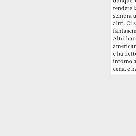
dunque, c
studia le marmotte ha aperto un canale
rendere l
OnlyFans tutto dedicato alle marmotte
sembra u
OnlyMarms (si chiama proprio così) è
altri. Ci
gratuito, pubblica «contenuti non
fantasci
censurati di marmotte dalle Montagne
Altri ha
Rocciose» e accetta mance per la buona
causa della scienza.
america
e ha dett
Le ondate di caldo potrebbero far
intorno a
aumentare il prezzo del cibo più della
cena, e h
guerra in Iran e della crisi nello Stretto
di Hormuz
Addirittura un punto
percentuale di inflazione alimentare in
più, un aumento del costo del cibo che
nel 2027 rischia di arrivare al 3 per cento.
Il ristorante Trippa ha tolto dal menù i
suoi due piatti più celebri perché troppe
persone prendevano solo quelli per
fotografarli
L'ha spiegato lo chef Diego