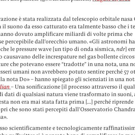
razione è stata realizzata dal telescopio orbitale nas
 il suono da esso catturato era talmente basso che i t
hanno dovuto amplificare miliardi di volte prima che
se percepibile dall’orecchio umano. «Gli astronomi h
che le pressure wave [un tipo di onda sismica,
ndr
] e
 causavano delle increspature nel gas bollente circos
ure che potevano essere “tradotte” in una nota, una n
esseri umani non avrebbero potuto sentire perché 57 o
la nota Do» – hanno spiegato gli scienziati in una not
dian
– Una sonificazione [il processo attraverso il qua
i dati di qualsiasi natura viene trasformato in suoni,
ta non era mai stata fatta prima […] perché riprende 
opri che sono stati percepiti dall’Osservatorio Chandr
a».
sso scientificamente e tecnologicamente raffinatissi