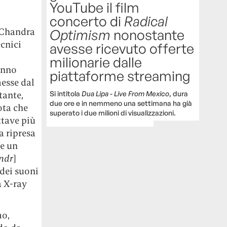
YouTube il film
concerto di
Radical
a Chandra
Optimism
nonostante
ecnici
avesse ricevuto offerte
milionarie dalle
anno
piattaforme streaming
messe dal
Si intitola
Dua Lipa - Live From Mexico
, dura
tante,
due ore e in nemmeno una settimana ha già
ota che
superato i due milioni di visualizzazioni.
ttave più
a ripresa
le un
ndr
]
dei suoni
a X-ray
mo,