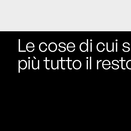
Rossi, per provare a sfuggire alle
tendenze dettate da Instagram anche
sulla ristorazione.
Il Pentagono ha improvvisamente
cambiato il modo in cui conta i morti e i
Le cose di cui s
feriti nella guerra in Iran
Pare su
richiesta diretta dalla Casa Bianca.
più tutto il rest
Risultato: 4 morti "in meno" e circa 600
feriti in più.
Fred Again ha passato 50 ore
consecutive in livestream su YouTube
per completare il suo nuovo mixtape
Lo
ha fatto insieme al collettivo LATIN
MAFIA, registrato tutto a Città del
Messico e intitolato (didascalicamente
ma efficacemente) 9 months & 50 hours.