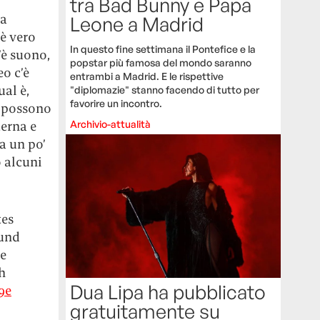
tra Bad Bunny e Papa
ha
Leone a Madrid
è vero
In questo fine settimana il Pontefice e la
’è suono,
popstar più famosa del mondo saranno
o c’è
entrambi a Madrid. E le rispettive
al è,
"diplomazie" stanno facendo di tutto per
favorire un incontro.
i possono
terna e
Archivio-attualità
a un po’
o alcuni
tes
ound
ve
h
Dua Lipa ha pubblicato
9e
gratuitamente su