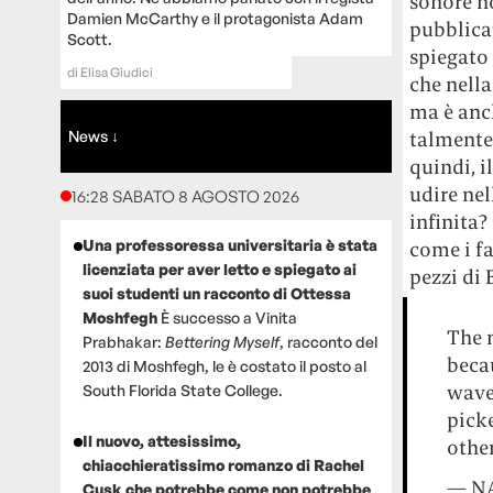
sonore n
Damien McCarthy e il protagonista Adam
pubblica
Scott.
spiegato 
di
Elisa Giudici
che nella
ma è anch
News ↓
talmente 
quindi, i
udire nel
16:28 SABATO 8 AGOSTO 2026
infinita?
Una professoressa universitaria è stata
come i fa
licenziata per aver letto e spiegato ai
pezzi di 
suoi studenti un racconto di Ottessa
Moshfegh
È successo a Vinita
The 
Prabhakar:
Bettering Myself
, racconto del
beca
2013 di Moshfegh, le è costato il posto al
waves
South Florida State College.
pick
Il nuovo, attesissimo,
other
chiacchieratissimo romanzo di Rachel
— NA
Cusk che potrebbe come non potrebbe