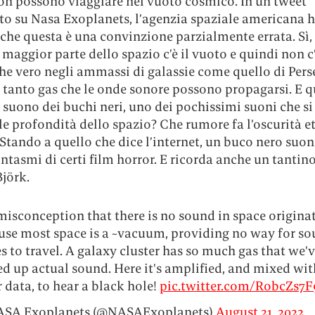
on possono viaggiare nel vuoto cosmico. In un tweet
to su Nasa Exoplanets, l’agenzia spaziale americana 
che questa è una convinzione parzialmente errata. Sì, 
 maggior parte dello spazio c’è il vuoto e quindi non c
e vero negli ammassi di galassie come quello di Perse
tanto gas che le onde sonore possono propagarsi. E qu
l suono dei buchi neri, uno dei pochissimi suoni che s
le profondità dello spazio? Che rumore fa l’oscurità e
 Stando a quello che dice l’internet, un buco nero suon
ntasmi di certi film horror. E ricorda anche un tantin
Björk.
misconception that there is no sound in space origina
use most space is a ~vacuum, providing no way for s
 to travel. A galaxy cluster has so much gas that we'
ed up actual sound. Here it's amplified, and mixed wit
 data, to hear a black hole!
pic.twitter.com/RobcZs7F
SA Exoplanets (@NASAExoplanets)
August 21, 2022