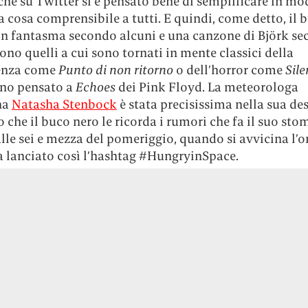
he su Twitter si è pensato bene di semplificare in mo
a cosa comprensibile a tutti. E quindi, come detto, il 
n fantasma secondo alcuni e una canzone di Björk s
 sono quelli a cui sono tornati in mente classici della
enza come
Punto di non ritorno
o dell’horror come
Sile
nno pensato a
Echoes
dei Pink Floyd. La meteorologa
na
Natasha Stenbock
è stata precisissima nella sua de
o che il buco nero le ricorda i rumori che fa il suo st
lle sei e mezza del pomeriggio, quando si avvicina l’o
a lanciato così l’hashtag #HungryinSpace.