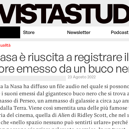
Store
Newsletter
Podcast
ualità
asa è riuscita a registrare il
ore emesso da un buco ne
23 Agosto 2022
 la Nasa ha diffuso un file audio nel quale si posson
 i suoni emessi dal gigantesco buco nero che si trova 
sso di Perseo, un ammasso di galassie a circa 240 ann
dalla Terra. Viene così smentita una delle più famose 
ria del cinema, quella di
Alien
di Ridley Scott, che nel 
che «nello spazio nessuno può sentirti urlare» perché