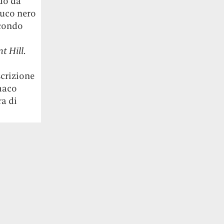
do da
buco nero
econdo
nt Hill
.
scrizione
omaco
ra di