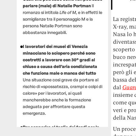
parlare (male) di Natalie Portman
Il
romanzo si intitola
Life of M
, e in effetti le
La regist
somiglianze tra il personaggio M e la
persona Natalie Portman sono
X-ray, ma
abbastanza innegabili.
Nasa lo 
diventas
I lavoratori dei musei di Venezia
scoperto 
minacciano lo sciopero perché sono
buco nero
costretti a lavorare con 30° gradi al
increspat
chiuso a causa dell’aria condizionata
però gli 
che funziona male o manca del tutto
bassa del
Una situazione così grave da portare al
rischio di «spossatezza, crampi e colpi di
dal
Guar
calore» per i lavoratori, ai quali
insieme d
mancherebbe anche la formazione
come ques
adeguata per affrontare questa
veri e pr
emergenza.
della Nas
Per sopperire al taglio dei fondi per la
Un proce
ricerca, un gruppo di scienziati che