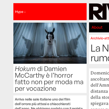
Hype ↓
About
Archivio-att
La N
rum
Hokum
di Damien
Domenica
McCarthy è l’horror
ascoltare
fatto non per moda ma
dell’Amma
per vocazione
distanza 
della sto
Arriva nelle sale italiane uno dei film
spiegava 
dell'orrore più attesi e chiacchierati
dell'anno. Ne abbiamo parlato con il regista