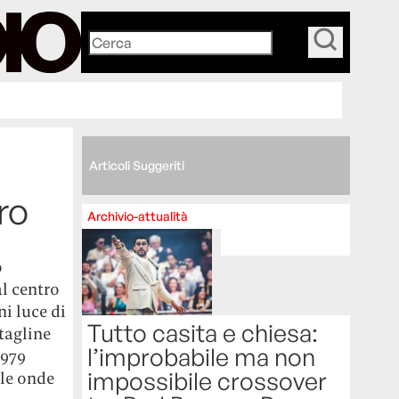
_
Articoli Suggeriti
ro
Archivio-attualità
o
al centro
i luce di
Tutto casita e chiesa:
tagline
l’improbabile ma non
1979
impossibile crossover
 le onde