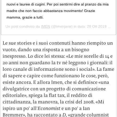
nuovi e lauree di cugini. Per poi sentirmi dire al pranzo da mia
madre che non faccio abbastanza movimento! Grazie
mamma, grazie a tutti.
Un post condiviso da
IMEN
(@imenjane) in data:
28 Ott 2019 alle ore 3:10 PDT
Le sue stories e i suoi contenuti hanno riempito un
vuoto, dando una risposta a un bisogno
inespresso. Lo dice lei stessa: «Le mie sorelle di 14 e
20 anni non guardano la tv né leggono i giornali: il
loro canale di informazione sono i social». La fame
di sapere e capire come funzionano le cose, però,
esiste ancora. E allora Imen, che si definisce «una
divulgatrice con un progetto di comunicazione
editoriale», spiega la flat tax, il reddito di
cittadinanza, la manovra, la crisi del 2008. «Mi
ispiro un po’ all’
Economist
e un po’ a Ian
Bremmer», ha raccontato a
D
, «grande columnist