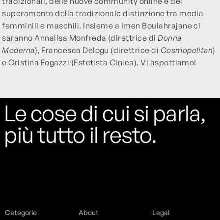
tradizionali, delle nuove community online e del
superamento della tradizionale distinzione tra media
femminili e maschili. Insieme a Imen Boulahrajane ci
saranno Annalisa Monfreda (direttrice di
Donna
Moderna
), Francesca Delogu (direttrice di
Cosmopolitan
)
e Cristina Fogazzi (Estetista Cinica). Vi aspettiamo!
Le cose di cui si parla,
più tutto il resto.
Categorie
About
Legal