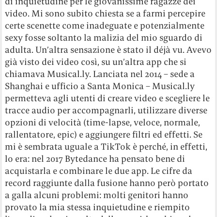
di inquietudine per le giovanissime ragazze dei
video. Mi sono subito chiesta se a farmi percepire
certe scenette come inadeguate e potenzialmente
sexy fosse soltanto la malizia del mio sguardo di
adulta. Un’altra sensazione è stato il déjà vu. Avevo
già visto dei video così, su un’altra app che si
chiamava Musical.ly. Lanciata nel 2014 – sede a
Shanghai e ufficio a Santa Monica – Musical.ly
permetteva agli utenti di creare video e scegliere le
tracce audio per accompagnarli, utilizzare diverse
opzioni di velocità (time-lapse, veloce, normale,
rallentatore, epic) e aggiungere filtri ed effetti. Se
mi è sembrata uguale a TikTok è perché, in effetti,
lo era: nel 2017 Bytedance ha pensato bene di
acquistarla e combinare le due app. Le cifre da
record raggiunte dalla fusione hanno però portato
a galla alcuni problemi: molti genitori hanno
provato la mia stessa inquietudine e riempito