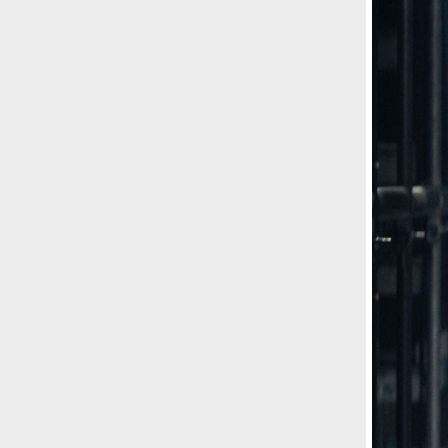
Le ondate di caldo potrebbero far
aumentare il prezzo del cibo più della
guerra in Iran e della crisi nello Stretto
di Hormuz
Addirittura un punto
percentuale di inflazione alimentare in
più, un aumento del costo del cibo che
nel 2027 rischia di arrivare al 3 per cento.
Il ristorante Trippa ha tolto dal menù i
suoi due piatti più celebri perché troppe
persone prendevano solo quelli per
fotografarli
L'ha spiegato lo chef Diego
Rossi, per provare a sfuggire alle
tendenze dettate da Instagram anche
sulla ristorazione.
Il Pentagono ha improvvisamente
cambiato il modo in cui conta i morti e i
feriti nella guerra in Iran
Pare su
richiesta diretta dalla Casa Bianca.