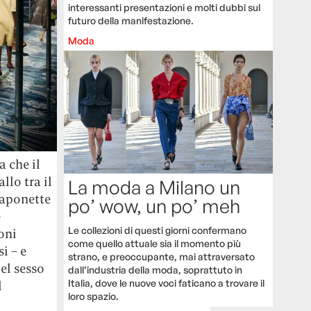
interessanti presentazioni e molti dubbi sul
futuro della manifestazione.
Moda
 che il
lo tra il
La moda a Milano un
saponette
po’ wow, un po’ meh
e
Le collezioni di questi giorni confermano
oni
come quello attuale sia il momento più
i – e
strano, e preoccupante, mai attraversato
el sesso
dall’industria della moda, soprattuto in
Italia, dove le nuove voci faticano a trovare il
l
loro spazio.