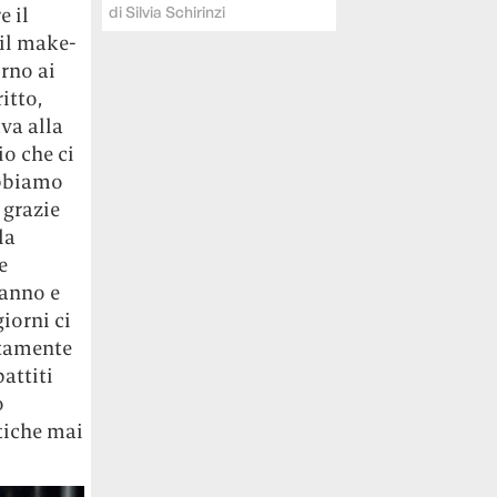
di
Silvia Schirinzi
e il
 il make-
orno ai
itto,
va alla
o che ci
abbiamo
 grazie
la
e
hanno e
iorni ci
rtamente
attiti
o
ttiche mai