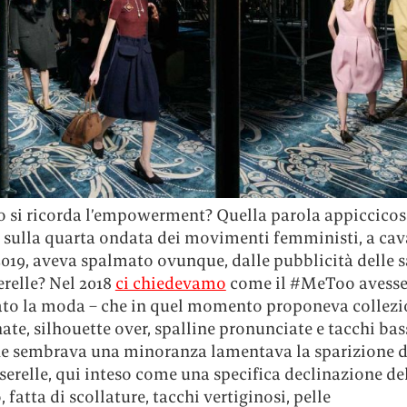
 si ricorda l’empowerment? Quella parola appiccicosa
 sulla quarta ondata dei movimenti femministi, a caval
 2019, aveva spalmato ovunque, dalle pubblicità delle 
erelle? Nel 2018
ci chiedevamo
come il #MeToo avess
ato la moda – che in quel momento proponeva collezi
te, silhouette over, spalline pronunciate e tacchi bass
he sembrava una minoranza lamentava la sparizione d
serelle, qui inteso come una specifica declinazione de
, fatta di scollature, tacchi vertiginosi, pelle