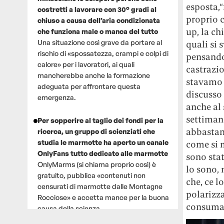
esposta,“
costretti a lavorare con 30° gradi al
proprio c
chiuso a causa dell’aria condizionata
up, la ch
che funziona male o manca del tutto
Una situazione così grave da portare al
quali si 
rischio di «spossatezza, crampi e colpi di
pensando
calore» per i lavoratori, ai quali
castrazio
mancherebbe anche la formazione
stavamo 
adeguata per affrontare questa
discusso 
emergenza.
anche al
settimana
Per sopperire al taglio dei fondi per la
abbastanz
ricerca, un gruppo di scienziati che
studia le marmotte ha aperto un canale
come si 
OnlyFans tutto dedicato alle marmotte
sono stat
OnlyMarms (si chiama proprio così) è
lo sono,
gratuito, pubblica «contenuti non
che, ce 
censurati di marmotte dalle Montagne
polarizza
Rocciose» e accetta mance per la buona
consuma
causa della scienza.