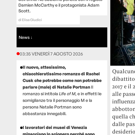
Damien McCarthy e il protagonista Adam
Scott.
di
Elisa Giudici
News ↓
03:35 VENERDÌ 7 AGOSTO 2026
Il nuovo, attesissimo,
Qualcuno
chiacchieratissimo romanzo di Rachel
dibattito
Cusk che potrebbe come non potrebbe
2017 e il
parlare (male) di Natalie Portman
Il
alle pass
romanzo si intitola
Life of M
, e in effetti le
somiglianze tra il personaggio M e la
influenz
persona Natalie Portman sono
abbottona
abbastanza innegabili.
quella c
dalle pas
I lavoratori dei musei di Venezia
desiderio
minacciano lo sciopero perché sono