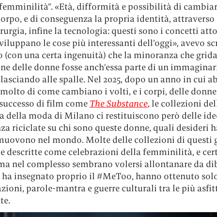
femminilità”. «Età, difformità e possibilità di cambiar
orpo, e di conseguenza la propria identità, attraverso
irurgia, infine la tecnologia: questi sono i concetti att
sviluppano le cose più interessanti dell’oggi», avevo scr
 (con una certa ingenuità) che la minoranza che grida
ne delle donne fosse anch’essa parte di un immaginari
lasciando alle spalle. Nel 2025, dopo un anno in cui 
molto di come cambiano i volti, e i corpi, delle donne
 successo di film come
The Substance
, le collezioni del
 della moda di Milano ci restituiscono però delle ide
a riciclate su chi sono queste donne, quali desideri 
muovono nel mondo. Molte delle collezioni di questi g
e descritte come celebrazioni della femminilità, e ce
 ma nel complesso sembrano volersi allontanare da dib
lo ha insegnato proprio il #MeToo, hanno ottenuto sol
zioni, parole-mantra e guerre culturali tra le più asfi
te.