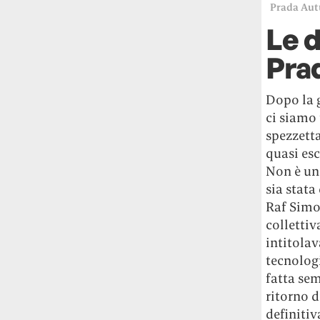
Prada Aut
Le 
Pra
Dopo la g
ci siamo 
spezzetta
quasi esc
Non è un 
sia stata
Raf Simo
collettiv
intitola
tecnologi
fatta se
ritorno d
definiti