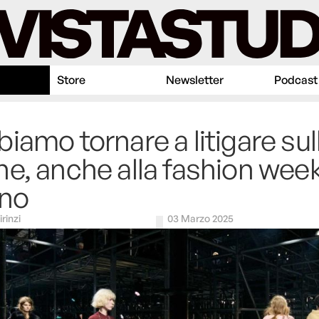
Store
Newsletter
Podcast
iamo tornare a litigare sul
e, anche alla fashion week
ano
irinzi
03 Marzo 2025