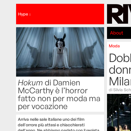
Hype ↓
About
Moda
Dobb
donn
Mil
Hokum
di Damien
McCarthy è l’horror
di
Silvia Sch
fatto non per moda ma
per vocazione
Arriva nelle sale italiane uno dei film
dell'orrore più attesi e chiacchierati
dell'anno. Ne abbiamo parlato con il regista