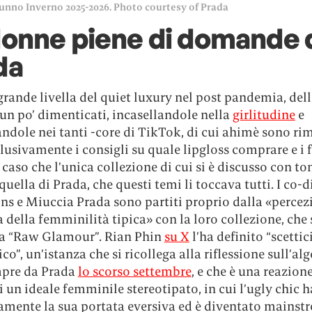
unno Inverno 2025-2026. Photo courtesy of Prada
donne piene di domande 
da
rande livella del quiet luxury nel post pandemia, del
un po’ dimenticati, incasellandole nella
girlitudine
e
ndole nei tanti -core di TikTok, di cui ahimè sono ri
lusivamente i consigli su quale lipgloss comprare e i f
caso che l’unica collezione di cui si è discusso con to
 quella di Prada, che questi temi li toccava tutti. I co-d
ns e Miuccia Prada sono partiti proprio dalla «percez
a della femminilità tipica» con la loro collezione, che 
va “Raw Glamour”. Rian Phin
su X
l’ha definito “scetti
co”, un’istanza che si ricollega alla riflessione sull’a
mpre da Prada
lo scorso settembre
, e che è una reazione
i un ideale femminile stereotipato, in cui l’ugly chic 
vamente la sua portata eversiva ed è diventato mainst