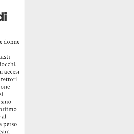
di
le donne
masti
iocchi.
ni accesi
irettori
ione
si
cismo
lgoritmo
 al
ha perso
ream