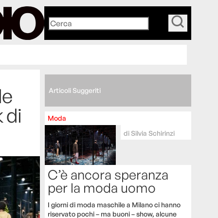
_
le
Articoli Suggeriti
 di
Moda
di
Silvia Schirinzi
C’è ancora speranza
per la moda uomo
I giorni di moda maschile a Milano ci hanno
riservato pochi – ma buoni – show, alcune