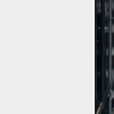
Risultato: 4 morti "in meno" e circa 600
feriti in più.
Fred Again ha passato 50 ore
consecutive in livestream su YouTube
per completare il suo nuovo mixtape
Lo
ha fatto insieme al collettivo LATIN
MAFIA, registrato tutto a Città del
Messico e intitolato (didascalicamente
ma efficacemente) 9 months & 50 hours.
I Massive Attack sono stati banditi a
vita da Singapore dopo aver esposto la
bandiera della Palestina durante un
concerto
Prima di essere espulsi hanno
subìto perquisizioni e il sequestro dei
passaporti. «Un'esperienza surreale», l'ha
definita la band.