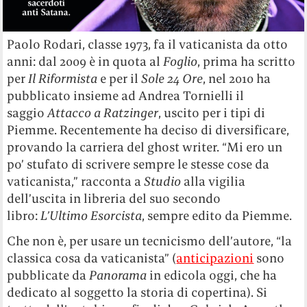
Paolo Rodari, classe 1973, fa il vaticanista da otto
anni: dal 2009 è in quota al
Foglio
, prima ha scritto
per
Il Riformista
e per il
Sole 24 Ore
, nel 2010 ha
pubblicato insieme ad Andrea Tornielli il
saggio
Attacco a Ratzinger
, uscito per i tipi di
Piemme. Recentemente ha deciso di diversificare,
provando la carriera del ghost writer. “Mi ero un
po’ stufato di scrivere sempre le stesse cose da
vaticanista,” racconta a
Studio
alla vigilia
dell’uscita in libreria del suo secondo
libro:
L’Ultimo Esorcista
, sempre edito da Piemme.
Che non è, per usare un tecnicismo dell’autore, “la
classica cosa da vaticanista” (
anticipazioni
sono
pubblicate da
Panorama
in edicola oggi, che ha
dedicato al soggetto la storia di copertina). Si