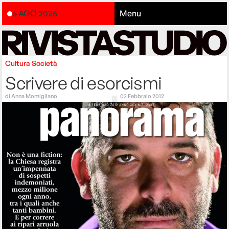
6 AGO 2026
Menu
Cultura
Società
Scrivere di esorcismi
di
Anna Momigliano
02 Febbraio 2012