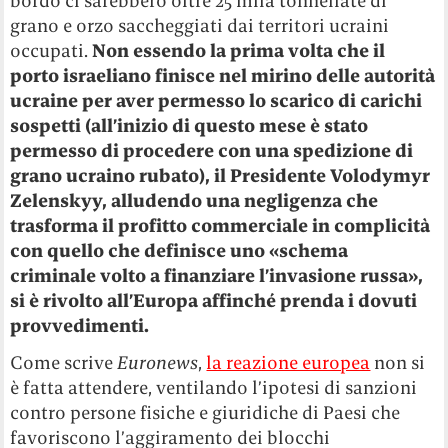
bordo ci sarebbero oltre 25 mila tonnellate di
grano e orzo saccheggiati dai territori ucraini
occupati.
Non essendo la prima volta che il
porto israeliano finisce nel mirino delle autorità
ucraine per aver permesso lo scarico di carichi
sospetti (all’inizio di questo mese è stato
permesso di procedere con una spedizione di
grano ucraino rubato), il Presidente Volodymyr
Zelenskyy, alludendo una negligenza che
trasforma il profitto commerciale in complicità
con quello che definisce uno «schema
criminale volto a finanziare l’invasione russa»,
si è rivolto all’Europa affinché prenda i dovuti
provvedimenti.
Come scrive
Euronews
,
la reazione europea
non si
è fatta attendere, ventilando l’ipotesi di sanzioni
contro persone fisiche e giuridiche di Paesi che
favoriscono l’aggiramento dei blocchi