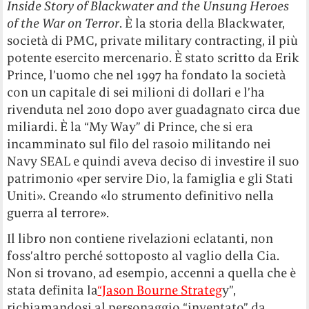
Inside Story of Blackwater and the Unsung Heroes
of the War on Terror
. È la storia della Blackwater,
società di PMC, private military contracting, il più
potente esercito mercenario. È stato scritto da Erik
Prince, l’uomo che nel 1997 ha fondato la società
con un capitale di sei milioni di dollari e l’ha
rivenduta nel 2010 dopo aver guadagnato circa due
miliardi. È la “My Way” di Prince, che si era
incamminato sul filo del rasoio militando nei
Navy SEAL e quindi aveva deciso di investire il suo
patrimonio «per servire Dio, la famiglia e gli Stati
Uniti». Creando «lo strumento definitivo nella
guerra al terrore».
Il libro non contiene rivelazioni eclatanti, non
foss’altro perché sottoposto al vaglio della Cia.
Non si trovano, ad esempio, accenni a quella che è
stata definita la
“Jason Bourne Strateg
y”,
richiamandosi al personaggio “inventato” da