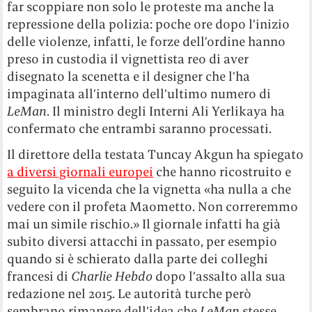
far scoppiare non solo le proteste ma anche la
repressione della polizia: poche ore dopo l’inizio
delle violenze, infatti, le forze dell’ordine hanno
preso in custodia il vignettista reo di aver
disegnato la scenetta e il designer che l’ha
impaginata all’interno dell’ultimo numero di
LeMan
.
Il ministro degli Interni Ali Yerlikaya ha
confermato che entrambi saranno processati.
Il direttore della testata Tuncay Akgun ha spiegato
a diversi giornali europei
che hanno ricostruito e
seguito la vicenda che la vignetta «ha nulla a che
vedere con il profeta Maometto. Non correremmo
mai un simile rischio.» Il giornale infatti ha già
subito diversi attacchi in passato, per esempio
quando si è schierato dalla parte dei colleghi
francesi di
Charlie Hebdo
dopo l’assalto alla sua
redazione nel 2015.
Le autorità turche però
sembrano rimanere dell’idea che
LeMan
stesse