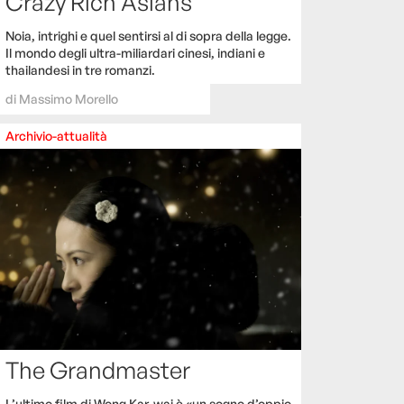
Crazy Rich Asians
Noia, intrighi e quel sentirsi al di sopra della legge.
Il mondo degli ultra-miliardari cinesi, indiani e
thailandesi in tre romanzi.
di
Massimo Morello
Archivio-attualità
The Grandmaster
L’ultimo film di Wong Kar-wai è «un sogno d’oppio