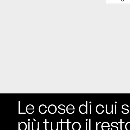
Le cose di cui s
più tutto il rest