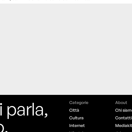
i parla,
Categorie
About
Città
Chi siam
o.
Cultura
Contatti
Internet
Mediaki