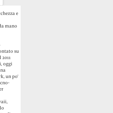
cchezza e
nda mano
o
ontato su
 2011
, oggi
una
rk, un po’
ecno-
er
aii,
lo