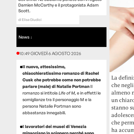
Damien McCarthy e il protagonista Adam
Scott.
di
Elisa Giudici
News ↓
10:49 GIOVEDÌ 6 AGOSTO 2026
Il nuovo, attesissimo,
chiacchieratissimo romanzo di Rachel
La defini
Cusk che potrebbe come non potrebbe
che negli
parlare (male) di Natalie Portman
Il
almeno ne
romanzo si intitola
Life of M
, e in effetti le
un chiaro
somiglianze tra il personaggio M e la
persona Natalie Portman sono
stanno su
abbastanza innegabili.
adolescen
che perme
I lavoratori dei musei di Venezia
ha accumu
minacciano lo sciopero perché sono