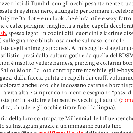
azze tristi di Tumbrl, con gli occhi pesantemente trucc
sate di eyeliner nero, allungato per formare il celebre
 Brigitte Bardot – e un look che è infantile e sexy, fatto 
 e calze parigine, maglietta a righe, capelli decolor
ish
, spesso legati in codini alti, cuoricini e lacrime dis
) sulle guance e blush rosa anche sul naso, come le
iste degli anime giapponesi. Al miscuglio si aggiung
stilistici presi dalla cultura goth e da quella del BDS
non è insolito vedere harness, piercing e collarini bo
i Sailor Moon. La loro controparte maschile, gli e-boys
gazzi dalla faccia pulita e i capelli dai ciuffi volumino
colorati anche loro, che indossano catene e borchie 
 a vita alta e si riprendono mentre eseguono “passi d
osta per infastidire e far sentire vecchi gli adulti (
come
 dita, chiudere gli occhi e tirare fuori la lingua).
rio della loro controparte Millennial, le Influencer c
to su Instagram grazie a un’immagine curata fino