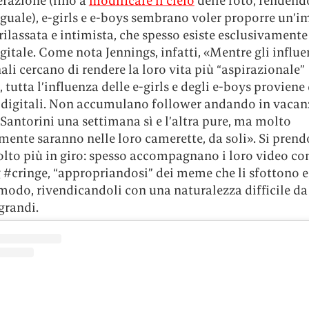
erazione (fino a
modificare il cielo
delle foto, rendend
guale), e-girls e e-boys sembrano voler proporre un’
 rilassata e intimista, che spesso esiste esclusivamente
gitale. Come nota Jennings, infatti, «Mentre gli influe
ali cercano di rendere la loro vita più “aspirazionale”
, tutta l’influenza delle e-girls e degli e-boys proviene
o digitali. Non accumulano follower andando in vacanz
 Santorini una settimana sì e l’altra pure, ma molto
mente saranno nelle loro camerette, da soli». Si pren
lto più in giro: spesso accompagnano i loro video co
 #cringe, “appropriandosi” dei meme che li sfottono e,
odo, rivendicandoli con una naturalezza difficile da 
 grandi.