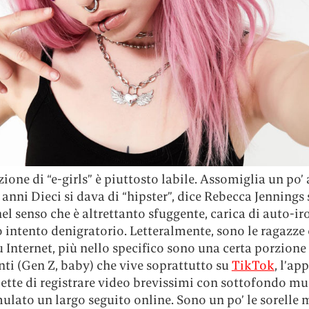
zione di “e-girls” è piuttosto labile. Assomiglia un po’ 
 anni Dieci si dava di “hipster”, dice Rebecca Jennings
l senso che è altrettanto sfuggente, carica di auto-iro
 intento denigratorio. Letteralmente, sono le ragazze
 Internet, più nello specifico sono una certa porzione
ti (Gen Z, baby) che vive soprattutto su
TikTok
, l’ap
tte di registrare video brevissimi con sottofondo mus
lato un largo seguito online. Sono un po’ le sorelle 