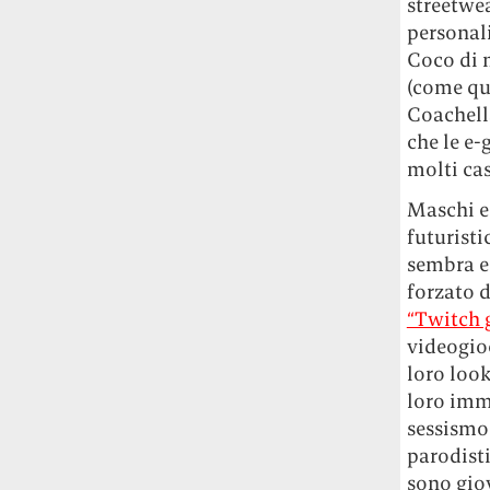
streetwea
personali
Coco di m
(come qu
Coachella
che le e
molti cas
Maschi e
futuristi
sembra es
forzato 
“Twitch g
videogioc
loro look
loro imm
sessismo
parodisti
sono giov