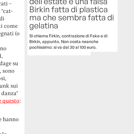
dell’estate è una falsa
ati –
Birkin fatta di plastica
 “cat-
ma che sembra fatta di
di
gelatina
ati come
egnati (o
Si chiama Firkin, contrazione di Fake e di
Birkin, appunto. Non costa neanche
pochissimo: si va dai 30 ai 100 euro.
ono
M,
ndage su
, sono
si,
punk sui
i danza”
 questo
:
he hanno