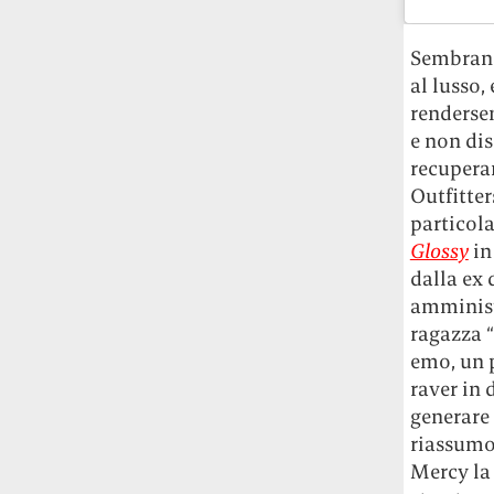
Sembrano
al lusso,
renderse
e non dis
recupera
Outfitter
particola
Glossy
in
dalla ex
amministr
ragazza “
emo, un 
raver in 
generare
riassumon
Mercy la 