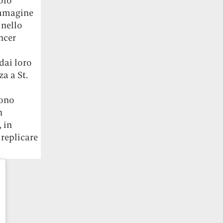
olo
immagine
 nello
ncer
 dai loro
a a St.
dono
n
 in
replicare