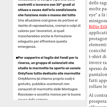
delle rag
costretti a lavorare con 30° gradi al
molte pas
chiuso a causa dell’aria condizionata
eye” a là
che funziona male o manca del tutto
minigonne
Una situazione così grave da portare al
rischio di «spossatezza, crampi e colpi di
Billie Eil
calore» per i lavoratori, ai quali
applicati
mancherebbe anche la formazione
protagon
adeguata per affrontare questa
elementi 
emergenza.
cosicché 
t-shirt d
Per sopperire al taglio dei fondi per la
invece ra
ricerca, un gruppo di scienziati che
spesso de
studia le marmotte ha aperto un canale
OnlyFans tutto dedicato alle marmotte
pantaloni
OnlyMarms (si chiama proprio così) è
fatti app
gratuito, pubblica «contenuti non
rollare le
censurati di marmotte dalle Montagne
Rocciose» e accetta mance per la buona
Al contra
causa della scienza.
prospera