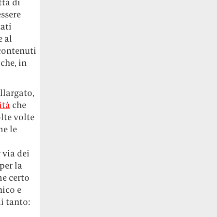
tta di
essere
ati
 al
 contenuti
che, in
llargato,
ità
che
lte volte
e le
 via dei
per la
me certo
nico e
i tanto: