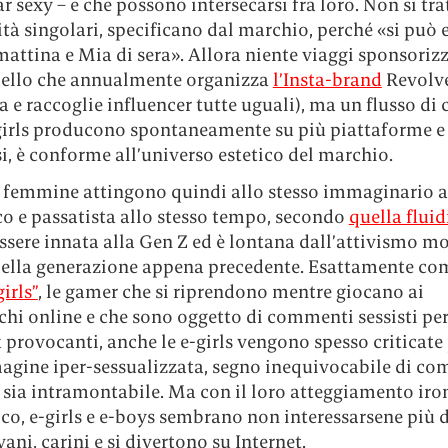
r sexy – e che possono intersecarsi fra loro. Non si tra
tà singolari, specificano dal marchio, perché «si può 
attina e Mia di sera». Allora niente viaggi sponsorizz
ello che annualmente organizza
l’Insta-brand
Revolve
 e raccoglie influencer tutte uguali), ma un flusso di
-girls producono spontaneamente su più piattaforme e 
i, è conforme all’universo estetico del marchio.
 femmine attingono quindi allo stesso immaginario a
co e passatista allo stesso tempo, secondo
quella fluid
sere innata alla Gen Z ed è lontana dall’attivismo mo
della generazione appena precedente. Esattamente com
irls”
, le gamer che si riprendono mentre giocano ai
hi online e che sono oggetto di commenti sessisti per
 provocanti, anche le e-girls vengono spesso criticate 
agine iper-sessualizzata, segno inequivocabile di co
 sia intramontabile. Ma con il loro atteggiamento iro
co, e-girls e e-boys sembrano non interessarsene più d
ani, carini e si divertono su Internet.