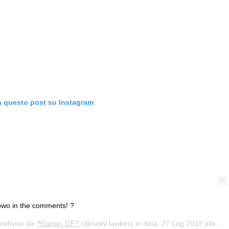
a questo post su Instagram
owo in the comments! ?
ondiviso da
?Gamer GF?
(@rusty.fawkes) in data:
27 Lug 2019 alle ore 11:40 PDT