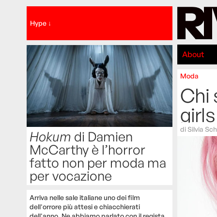
Hype ↓
About
Moda
Chi 
girls
di
Silvia Sch
Hokum
di Damien
McCarthy è l’horror
fatto non per moda ma
per vocazione
Arriva nelle sale italiane uno dei film
dell'orrore più attesi e chiacchierati
dell'anno. Ne abbiamo parlato con il regista