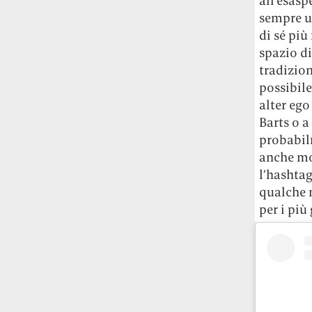
all’esasp
Le ondate di caldo potrebbero far
sempre u
aumentare il prezzo del cibo più della
di sé più
guerra in Iran e della crisi nello Stretto
spazio di
di Hormuz
Addirittura un punto
tradizion
percentuale di inflazione alimentare in
possibile
più, un aumento del costo del cibo che
nel 2027 rischia di arrivare al 3 per cento.
alter eg
Barts o a
Il ristorante Trippa ha tolto dal menù i
probabil
suoi due piatti più celebri perché troppe
anche mo
persone prendevano solo quelli per
l’hashtag
fotografarli
L'ha spiegato lo chef Diego
qualche m
Rossi, per provare a sfuggire alle
per i più
tendenze dettate da Instagram anche
sulla ristorazione.
Il Pentagono ha improvvisamente
cambiato il modo in cui conta i morti e i
feriti nella guerra in Iran
Pare su
richiesta diretta dalla Casa Bianca.