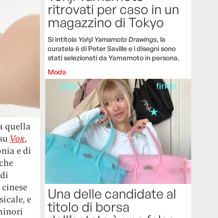
ritrovati per caso in un
magazzino di Tokyo
Si intitola
Yohji Yamamoto Drawings
, la
curatela è di Peter Saville e i disegni sono
stati selezionati da Yamamoto in persona.
Moda
a quella
 su
Vox
,
nia e di
 che
 di
p cinese
Una delle candidate al
icale, e
titolo di borsa
minori