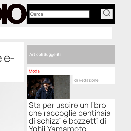
_
 e-
Articoli Suggeriti
Moda
di
Redazione
Sta per uscire un libro
che raccoglie centinaia
di schizzi e bozzetti di
Yohji Yamamoto