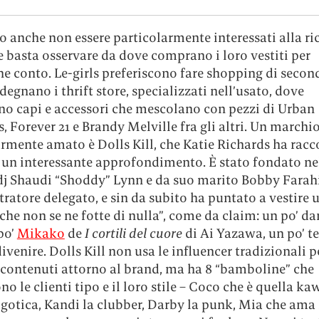
 anche non essere particolarmente interessati alla ri
 e basta osservare da dove comprano i loro vestiti per
ne conto. Le-girls preferiscono fare shopping di seco
degnano i thrift store, specializzati nell’usato, dove
no capi e accessori che mescolano con pezzi di Urban
s, Forever 21 e Brandy Melville fra gli altri. Un marchi
rmente amato è Dolls Kill, che Katie Richards ha racc
 un interessante approfondimento. È stato fondato nel
 dj Shaudi “Shoddy” Lynn e da suo marito Bobby Farahi
atore delegato, e sin da subito ha puntato a vestire 
che non se ne fotte di nulla”, come da claim: un po’ da
po’
Mikako
de
I cortili del cuore
di Ai Yazawa, un po’ t
divenire. Dolls Kill non usa le influencer tradizionali p
 contenuti attorno al brand, ma ha 8 “bamboline” che
o le clienti tipo e il loro stile – Coco che è quella kaw
gotica, Kandi la clubber, Darby la punk, Mia che ama 