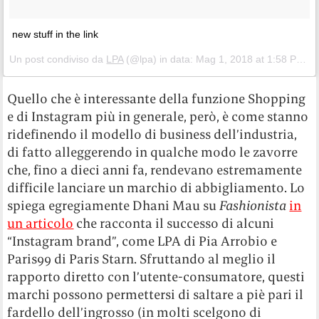
new stuff in the link
Un post condiviso da
LPA
(@lpa) in data:
Mag 1, 2018 at 1:58 PDT
Quello che è interessante della funzione Shopping
e di Instagram più in generale, però, è come stanno
ridefinendo il modello di business dell’industria,
di fatto alleggerendo in qualche modo le zavorre
che, fino a dieci anni fa, rendevano estremamente
difficile lanciare un marchio di abbigliamento. Lo
spiega egregiamente Dhani Mau su
Fashionista
in
un articolo
che racconta il successo di alcuni
“Instagram brand”, come LPA di Pia Arrobio e
Paris99 di Paris Starn. Sfruttando al meglio il
rapporto diretto con l’utente-consumatore, questi
marchi possono permettersi di saltare a piè pari il
fardello dell’ingrosso (in molti scelgono di