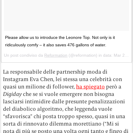
Please allow us to introduce the Leonore Top. Not only is it
ridiculously comfy – it also saves 476 gallons of water.
Un post condiviso da
Reformation
(@reformation) in data:
Mar 28, 2018 at 11:57 PDT
La responsabile delle partnership moda di
Instagram Eva Chen, lei stessa una celebrità con
quasi un milione di follower,
ha spiegato
però a
Digiday
che se si vuole emergere non bisogna
lasciarsi intimidire dalle presunte penalizzazioni
del diabolico algoritmo, che leggenda vuole
“sfavorisca” chi posta troppo spesso, quasi in una
sorta di rinnovato dilemma morettiano (“Mi si
nota di più se posto una volta ogni tanto e fingo di