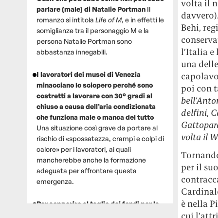
volta il 
parlare (male) di Natalie Portman
Il
davvero).
romanzo si intitola
Life of M
, e in effetti le
Behi, reg
somiglianze tra il personaggio M e la
conservat
persona Natalie Portman sono
l’Italia 
abbastanza innegabili.
una delle
I lavoratori dei musei di Venezia
capolavo
minacciano lo sciopero perché sono
poi con t
costretti a lavorare con 30° gradi al
bell’Anto
chiuso a causa dell’aria condizionata
delfini
,
C
che funziona male o manca del tutto
Gattopar
Una situazione così grave da portare al
volta il 
rischio di «spossatezza, crampi e colpi di
calore» per i lavoratori, ai quali
Tornando 
mancherebbe anche la formazione
per il su
adeguata per affrontare questa
contracca
emergenza.
Cardinale
è nella P
Per sopperire al taglio dei fondi per la
cui l’att
ricerca, un gruppo di scienziati che