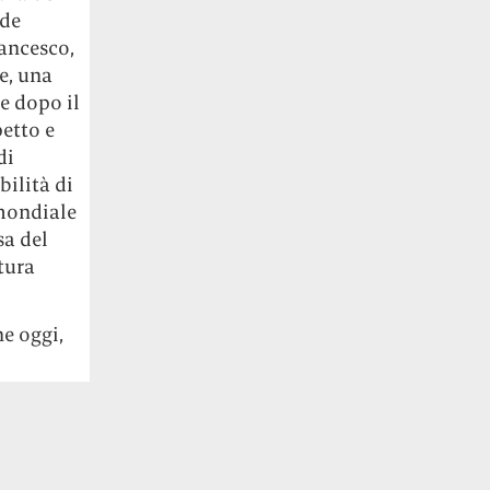
nde
rancesco,
e, una
e dopo il
petto e
di
ilità di
 mondiale
sa del
tura
he oggi,