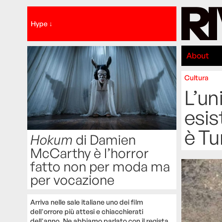
Hype ↓
About
Cultura
L’un
esis
è Tu
Hokum
di Damien
McCarthy è l’horror
fatto non per moda ma
per vocazione
Arriva nelle sale italiane uno dei film
dell'orrore più attesi e chiacchierati
dell'anno. Ne abbiamo parlato con il regista