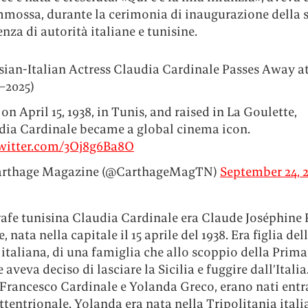
mmossa, durante la cerimonia di inaugurazione della s
enza di autorità italiane e tunisine.
sian-Italian Actress Claudia Cardinale Passes Away at
–2025)
on April 15, 1938, in Tunis, and raised in La Goulette,
dia Cardinale became a global cinema icon.
twitter.com/3Oj8g6Ba8O
rthage Magazine (@CarthageMagTN)
September 24, 
rafe tunisina Claudia Cardinale era Claude Joséphine
, nata nella capitale il 15 aprile del 1938. Era figlia del
italiana, di una famiglia che allo scoppio della Prima
aveva deciso di lasciare la Sicilia e fuggire dall’Italia.
, Francesco Cardinale e Yolanda Greco, erano nati ent
ttentrionale. Yolanda era nata nella Tripolitania italia