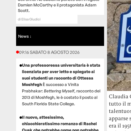
Damien McCarthy e il protagonista Adam
Scott.
di
Elisa Giudici
News ↓
09:16 SABATO 8 AGOSTO 2026
Una professoressa universitaria è stata
licenziata per aver letto e spiegato ai
suoi studenti un racconto di Ottessa
Moshfegh
È successo a Vinita
Prabhakar:
Bettering Myself
, racconto del
Claudia C
2013 di Moshfegh, le è costato il posto al
tutto il 
South Florida State College.
talentuos
Il nuovo, attesissimo,
apparse s
chiacchieratissimo romanzo di Rachel
era il 195
Cusk che potrebbe come non potrebbe