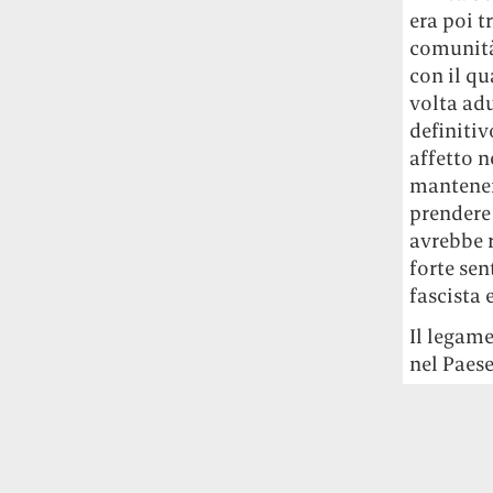
Rossi, per provare a sfuggire alle
era poi t
tendenze dettate da Instagram anche
comunità 
sulla ristorazione.
con il qu
volta adu
Il Pentagono ha improvvisamente
definitiv
cambiato il modo in cui conta i morti e i
affetto n
feriti nella guerra in Iran
Pare su
mantenere
richiesta diretta dalla Casa Bianca.
Risultato: 4 morti "in meno" e circa 600
prendere
feriti in più.
avrebbe r
forte sen
Fred Again ha passato 50 ore
fascista 
consecutive in livestream su YouTube
per completare il suo nuovo mixtape
Lo
Il legame
ha fatto insieme al collettivo LATIN
nel Paese
MAFIA, registrato tutto a Città del
Messico e intitolato (didascalicamente
ma efficacemente) 9 months & 50 hours.