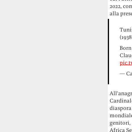
studia le marmotte ha aperto un canale
2022, co
OnlyFans tutto dedicato alle marmotte
alla pres
OnlyMarms (si chiama proprio così) è
gratuito, pubblica «contenuti non
Tuni
censurati di marmotte dalle Montagne
(1938
Rocciose» e accetta mance per la buona
causa della scienza.
Born 
Clau
Le ondate di caldo potrebbero far
pic.
aumentare il prezzo del cibo più della
guerra in Iran e della crisi nello Stretto
— Ca
di Hormuz
Addirittura un punto
percentuale di inflazione alimentare in
più, un aumento del costo del cibo che
All’anag
nel 2027 rischia di arrivare al 3 per cento.
Cardinale
diaspora 
Il ristorante Trippa ha tolto dal menù i
mondiale 
suoi due piatti più celebri perché troppe
genitori
persone prendevano solo quelli per
fotografarli
L'ha spiegato lo chef Diego
Africa Se