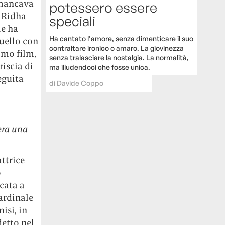
e mancava
potessero essere
 Ridha
speciali
le ha
Ha cantato l'amore, senza dimenticare il suo
quello con
contraltare ironico o amaro. La giovinezza
timo film,
senza tralasciare la nostalgia. La normalità,
riscia di
ma illudendoci che fosse unica.
eguita
di
Davide Coppo
era una
ttrice
o
icata a
Cardinale
isi, in
detto nel