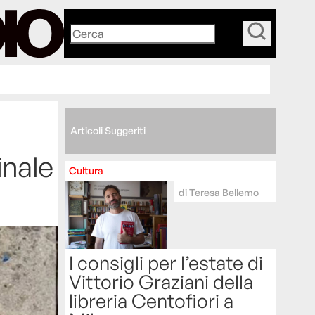
_
Articoli Suggeriti
inale
Cultura
di
Teresa Bellemo
I consigli per l’estate di
Vittorio Graziani della
libreria Centofiori a