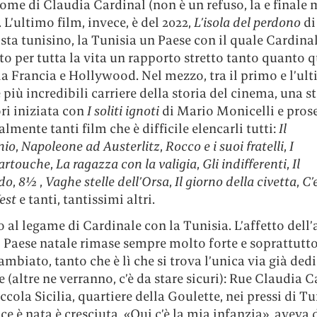
nome di Claudia Cardinal (non è un refuso, la e final
 L’ultimo film, invece, è del 2022,
L’isola del perdono
di
ista tunisino, la Tunisia un Paese con il quale Cardina
o per tutta la vita un rapporto stretto tanto quanto 
e la Francia e Hollywood. Nel mezzo, tra il primo e l’ul
 più incredibili carriere della storia del cinema, una st
ri iniziata con
I soliti ignoti
di Mario Monicelli e pros
almente tanti film che è difficile elencarli tutti:
Il
nio
,
Napoleone ad Austerlitz
,
Rocco e i suoi fratelli
,
I
artouche
,
La ragazza con la valigia
,
Gli indifferenti
,
Il
do
,
8½
,
Vaghe stelle dell’Orsa
,
Il giorno della civetta
,
C’
West
e tanti, tantissimi altri.
al legame di Cardinale con la Tunisia. L’affetto dell’a
o Paese natale rimase sempre molto forte e soprattutt
mbiato, tanto che è lì che si trova l’unica via già ded
 (altre ne verranno, c’è da stare sicuri): Rue Claudia 
iccola Sicilia, quartiere della Goulette, nei pressi di Tun
rice è nata è cresciuta. «Qui c’è la mia infanzia», aveva 