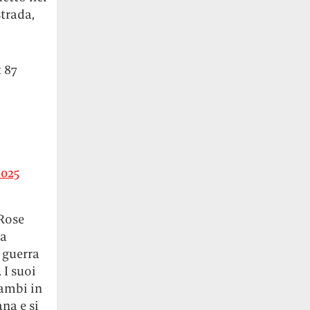
trada,
 87
2025
 Rose
la
 guerra
 I suoi
rambi in
na e si