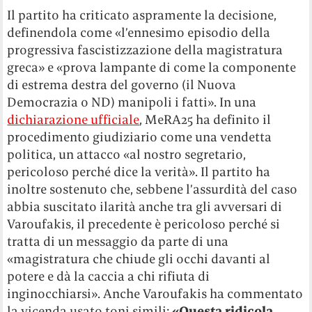
Il partito ha criticato aspramente la decisione,
definendola come «l’ennesimo episodio della
progressiva fascistizzazione della magistratura
greca» e «prova lampante di come la componente
di estrema destra del governo (il Nuova
Democrazia o ND) manipoli i fatti». In una
dichiarazione ufficiale
, MeRA25 ha definito il
procedimento giudiziario come una vendetta
politica, un attacco «al nostro segretario,
pericoloso perché dice la verità». Il partito ha
inoltre sostenuto che, sebbene l’assurdità del caso
abbia suscitato ilarità anche tra gli avversari di
Varoufakis, il precedente è pericoloso perché si
tratta di un messaggio da parte di una
«magistratura che chiude gli occhi davanti al
potere e dà la caccia a chi rifiuta di
inginocchiarsi». Anche Varoufakis ha commentato
la vicenda usato toni simili:
«Questa ridicola