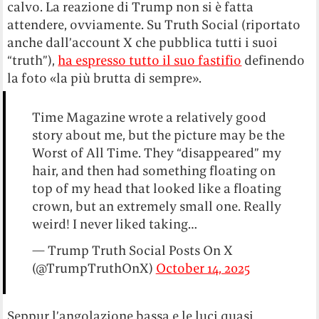
calvo. La reazione di Trump non si è fatta
attendere, ovviamente. Su Truth Social (riportato
anche dall’account X che pubblica tutti i suoi
“truth”),
ha espresso tutto il suo fastifio
definendo
la foto «la più brutta di sempre».
Time Magazine wrote a relatively good
story about me, but the picture may be the
Worst of All Time. They “disappeared” my
hair, and then had something floating on
top of my head that looked like a floating
crown, but an extremely small one. Really
weird! I never liked taking…
— Trump Truth Social Posts On X
(@TrumpTruthOnX)
October 14, 2025
Seppur l’angolazione bassa e le luci quasi