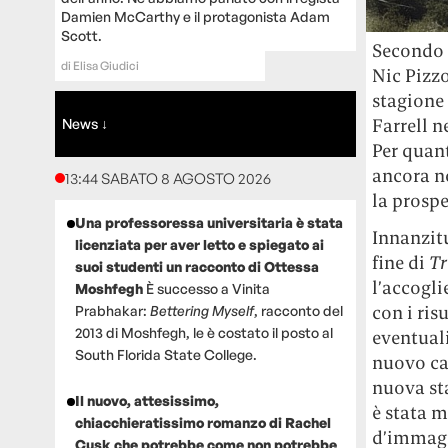
Damien McCarthy e il protagonista Adam
Scott.
Secondo 
di
Elisa Giudici
Nic Pizzo
stagione
Farrell 
News ↓
Per quant
ancora n
13:44 SABATO 8 AGOSTO 2026
la prospe
Una professoressa universitaria è stata
Innanzitu
licenziata per aver letto e spiegato ai
fine di
Tr
suoi studenti un racconto di Ottessa
l’accogli
Moshfegh
È successo a Vinita
con i ris
Prabhakar:
Bettering Myself
, racconto del
2013 di Moshfegh, le è costato il posto al
eventuali
South Florida State College.
nuovo ca
nuova sta
Il nuovo, attesissimo,
è stata m
chiacchieratissimo romanzo di Rachel
d’immagi
Cusk che potrebbe come non potrebbe