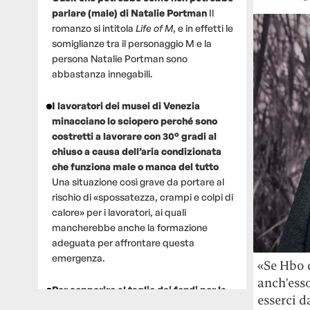
parlare (male) di Natalie Portman
Il
romanzo si intitola
Life of M
, e in effetti le
somiglianze tra il personaggio M e la
persona Natalie Portman sono
abbastanza innegabili.
I lavoratori dei musei di Venezia
minacciano lo sciopero perché sono
costretti a lavorare con 30° gradi al
chiuso a causa dell’aria condizionata
che funziona male o manca del tutto
Una situazione così grave da portare al
rischio di «spossatezza, crampi e colpi di
calore» per i lavoratori, ai quali
mancherebbe anche la formazione
adeguata per affrontare questa
emergenza.
«Se Hbo 
anch’esso
Per sopperire al taglio dei fondi per la
esserci 
ricerca, un gruppo di scienziati che