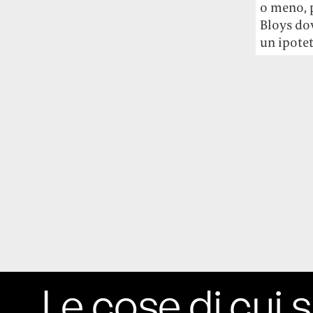
o meno, p
studia le marmotte ha aperto un canale
Bloys do
OnlyFans tutto dedicato alle marmotte
un ipote
OnlyMarms (si chiama proprio così) è
gratuito, pubblica «contenuti non
censurati di marmotte dalle Montagne
Rocciose» e accetta mance per la buona
causa della scienza.
Le ondate di caldo potrebbero far
aumentare il prezzo del cibo più della
guerra in Iran e della crisi nello Stretto
di Hormuz
Addirittura un punto
percentuale di inflazione alimentare in
più, un aumento del costo del cibo che
nel 2027 rischia di arrivare al 3 per cento.
Il ristorante Trippa ha tolto dal menù i
suoi due piatti più celebri perché troppe
Le cose di cui s
persone prendevano solo quelli per
fotografarli
L'ha spiegato lo chef Diego