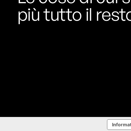
Rossi, per provare a sfuggire alle
più tutto il rest
tendenze dettate da Instagram anche
sulla ristorazione.
Il Pentagono ha improvvisamente
cambiato il modo in cui conta i morti e i
feriti nella guerra in Iran
Pare su
richiesta diretta dalla Casa Bianca.
Risultato: 4 morti "in meno" e circa 600
feriti in più.
Fred Again ha passato 50 ore
consecutive in livestream su YouTube
per completare il suo nuovo mixtape
Lo
ha fatto insieme al collettivo LATIN
MAFIA, registrato tutto a Città del
Messico e intitolato (didascalicamente
ma efficacemente) 9 months & 50 hours.
Informat