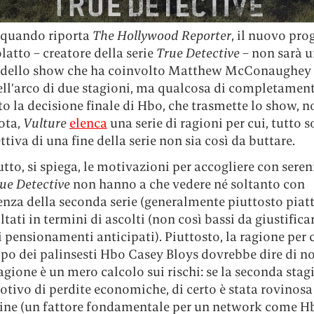
quando riporta
The Hollywood Reporter
, il nuovo pro
latto – creatore della serie
True Detective
– non sarà u
 dello show che ha coinvolto Matthew McConaughey 
nell’arco di due stagioni, ma qualcosa di completamen
o la decisione finale di Hbo, che trasmette lo show, n
ota,
Vulture
elenca
una serie di ragioni per cui, tutto
ttiva di una fine della serie non sia così da buttare.
tto, si spiega, le motivazioni per accogliere con seren
ue Detective
non hanno a che vedere né soltanto con
enza della seconda serie (generalmente piuttosto piatt
ultati in termini di ascolti (non così bassi da giustifica
 pensionamenti anticipati). Piuttosto, la ragione per c
po dei palinsesti Hbo Casey Bloys dovrebbe dire di n
gione è un mero calcolo sui rischi: se la seconda sta
otivo di perdite economiche, di certo è stata rovinosa 
ne (un fattore fondamentale per un network come Hb