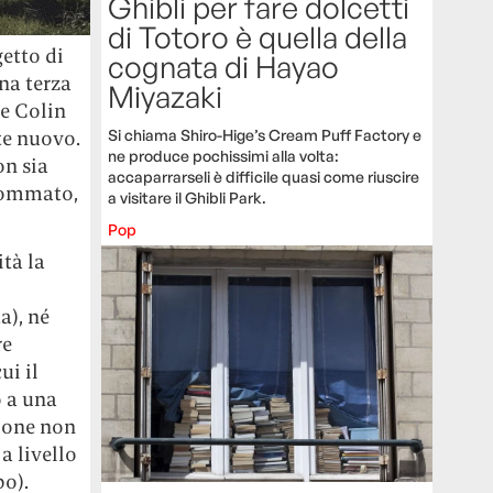
Ghibli per fare dolcetti
di Totoro è quella della
getto di
cognata di Hayao
na terza
Miyazaki
e Colin
Si chiama Shiro-Hige’s Cream Puff Factory e
te nuovo.
ne produce pochissimi alla volta:
on sia
accaparrarseli è difficile quasi come riuscire
 sommato,
a visitare il Ghibli Park.
Pop
ità la
a), né
re
ui il
o a una
gione non
a livello
o).