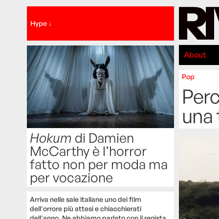
Hype ↓
About
Pop
Perc
una 
Hokum
di Damien
McCarthy è l’horror
fatto non per moda ma
per vocazione
Arriva nelle sale italiane uno dei film
dell'orrore più attesi e chiacchierati
dell'anno. Ne abbiamo parlato con il regista