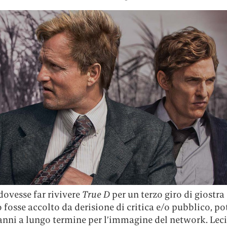
dovesse far rivivere
True D
per un terzo giro di giostra 
 fosse accolto da derisione di critica e/o pubblico, p
danni a lungo termine per l’immagine del network. Le