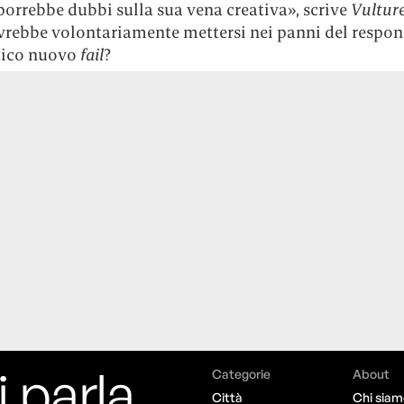
orrebbe dubbi sulla sua vena creativa», scrive
Vultur
vrebbe volontariamente mettersi nei panni del respon
tico nuovo
fail
?
i parla,
Categorie
About
Città
Chi siam