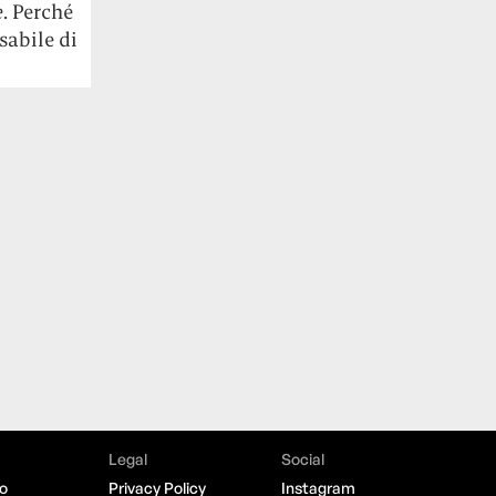
e
. Perché
sabile di
Legal
Social
o
Privacy Policy
Instagram