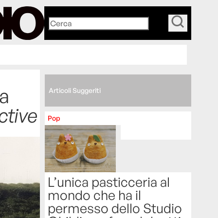
_
a
Articoli Suggeriti
ctive
Pop
L’unica pasticceria al
mondo che ha il
permesso dello Studio