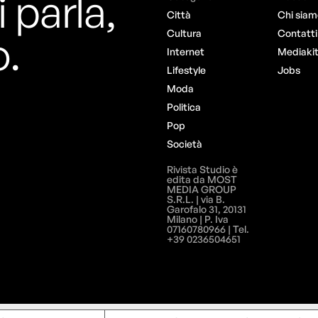
i parla,
Città
Chi siam
o.
Cultura
Contatti
Internet
Mediaki
Lifestyle
Jobs
Moda
Politica
Pop
Società
Rivista Studio è
edita da MOST
MEDIA GROUP
S.R.L. | via B.
Garofalo 31, 20131
Milano | P. Iva
07160780966 | Tel.
+39 0236504651