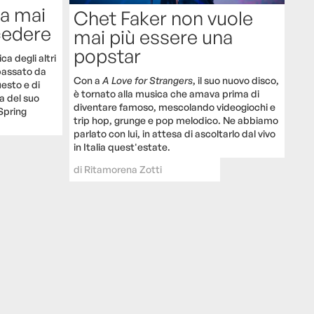
sa mai
Chet Faker non vuole
cedere
mai più essere una
popstar
ca degli altri
l passato da
Con a
A Love for Strangers
, il suo nuovo disco,
esto e di
è tornato alla musica che amava prima di
a del suo
diventare famoso, mescolando videogiochi e
Spring
trip hop, grunge e pop melodico. Ne abbiamo
parlato con lui, in attesa di ascoltarlo dal vivo
in Italia quest'estate.
di
Ritamorena Zotti