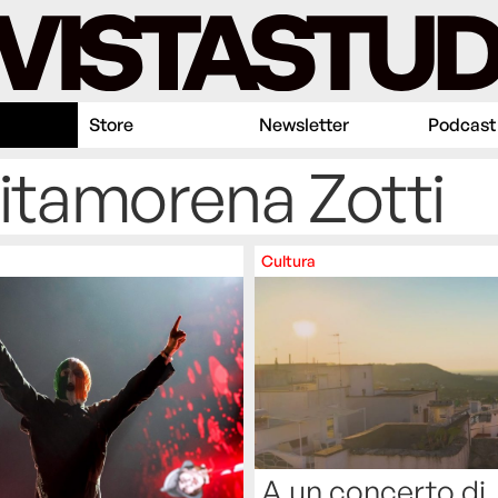
Store
Newsletter
Podcast
Ritamorena Zotti
Cultura
A un concerto di