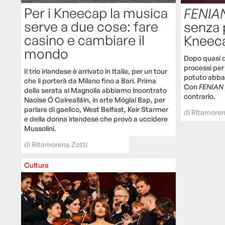
Per i Kneecap la musica
FENIA
serve a due cose: fare
senza 
casino e cambiare il
Kneec
mondo
Dopo quasi d
processi per
Il trio irlandese è arrivato in Italia, per un tour
potuto abbass
che li porterà da Milano fino a Bari. Prima
Con
FENIAN
della serata al Magnolia abbiamo incontrato
contrario.
Naoise Ó Cairealláin, in arte Móglaí Bap, per
parlare di gaelico, West Belfast, Keir Starmer
di
Ritamoren
e della donna irlandese che provò a uccidere
Mussolini.
di
Ritamorena Zotti
Cultura