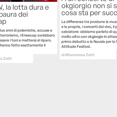
okgiorgio non si 
N
, la lotta dura e
cosa sta per suc
paura dei
ap
La differenza tra produrre la musi
e la propria, i concerti dal vivo, i
ue anni di polemiche, accuse e
calciatore: abbiamo parlato di qu
 terrorismo, i Kneecap avrebbero
molto altro con okgiorgio in attes
are i toni e mettersi al riparo.
primo debutto a la Nuvola per lo 
hanno fatto esattamente il
Attitude Festival.
di
Ritamorena Zotti
a Zotti