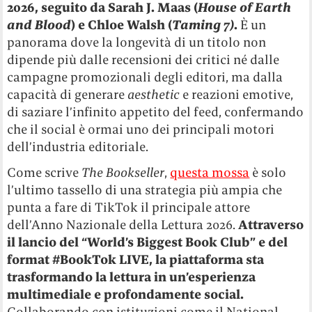
2026, seguito da Sarah J. Maas (
House of Earth
and Blood
) e Chloe Walsh (
Taming 7)
.
È un
panorama dove la longevità di un titolo non
dipende più dalle recensioni dei critici né dalle
campagne promozionali degli editori, ma dalla
capacità di generare
aesthetic
e reazioni emotive,
di saziare l’infinito appetito del feed, confermando
che il social è ormai uno dei principali motori
dell’industria editoriale.
Come scrive
The Bookseller
,
questa mossa
è solo
l’ultimo tassello di una strategia più ampia che
punta a fare di TikTok il principale attore
dell’Anno Nazionale della Lettura 2026.
Attraverso
il lancio del “World’s Biggest Book Club” e del
format #BookTok LIVE, la piattaforma sta
trasformando la lettura in un’esperienza
multimediale e profondamente social.
Collaborando con istituzioni come il National