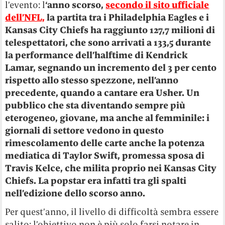
l’evento: l
‘anno scorso,
secondo il sito ufficiale
dell’NFL,
la partita tra i Philadelphia Eagles e i
Kansas City Chiefs ha raggiunto 127,7 milioni di
telespettatori, che sono arrivati a 133,5 durante
la performance dell’halftime di Kendrick
Lamar, segnando un incremento del 3 per cento
rispetto allo stesso spezzone, nell’anno
precedente, quando a cantare era Usher. Un
pubblico che sta diventando sempre più
eterogeneo, giovane, ma anche al femminile: i
giornali di settore vedono in questo
rimescolamento delle carte anche la potenza
mediatica di Taylor Swift, promessa sposa di
Travis Kelce, che milita proprio nei Kansas City
Chiefs. La popstar era infatti tra gli spalti
nell’edizione dello scorso anno.
Per quest’anno, il livello di difficoltà sembra essere
salito: l’obiettivo non è più solo farsi notare in