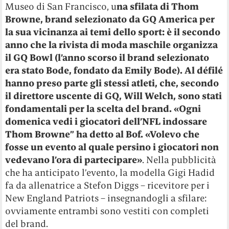
Museo di San Francisco, u
na sfilata di Thom
Browne, brand selezionato da GQ America per
la sua vicinanza ai temi dello sport: è il secondo
anno che la rivista di moda maschile organizza
il GQ Bowl (l’anno scorso il brand selezionato
era stato Bode, fondato da Emily Bode). Al défilé
hanno preso parte gli stessi atleti, che, secondo
il direttore uscente di GQ, Will Welch, sono stati
fondamentali per la scelta del brand. «Ogni
domenica vedi i giocatori dell’NFL indossare
Thom Browne” ha detto al Bof. «Volevo che
fosse un evento al quale persino i giocatori non
vedevano l’ora di partecipare»
. Nella pubblicità
che ha anticipato l’evento, la modella Gigi Hadid
fa da allenatrice a Stefon Diggs – ricevitore per i
New England Patriots – insegnandogli a sfilare:
ovviamente entrambi sono vestiti con completi
del brand.