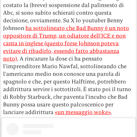
costato la (breve) sospensione dal palinsesto di
Abc, si sono subito schierati contro questa
decisione, ovviamente. Su X lo youtuber Benny
Johnson
ha sottolineato che Bad Bunny è un noto
oppositore di Trump, un odiatore dell’ICE e non
canta in inglese (questo forse Johnson poteva
evitare di ribadirlo, essendo fatto abbastanza
noto)
. A rincarare la dose ci ha pensato
l’imprenditore Mario Nawfal, sottolineando che
l’americano medio non conosce una parola di
spagnolo e che, per questo Halftime, potrebbero
addirittura servire i sottotitoli. È stato poi il turno
di Robby Starbuck, che paventa l’incubo che Bad
Bunny possa usare questo palcoscenico per
lanciare addirittura
«un messaggio woke»
.