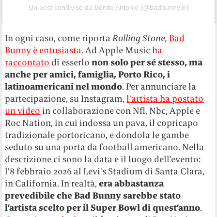
Un post condiviso da Benito Antonio (@badbunnypr)
In ogni caso, come riporta
Rolling Stone,
Bad
Bunny è entusiasta
. Ad Apple Music
ha
raccontato
di esserlo
non solo per sé stesso, ma
anche per amici, famiglia, Porto Rico, i
latinoamericani nel mondo
. Per annunciare la
partecipazione, su Instagram,
l’artista ha postato
un video
in collaborazione con Nfl, Nbc, Apple e
Roc Nation, in cui indossa un pava, il copricapo
tradizionale portoricano, e dondola le gambe
seduto su una porta da football americano. Nella
descrizione ci sono la data e il luogo dell’evento:
l’8 febbraio 2026 al Levi’s Stadium di Santa Clara,
in California. In realtà,
era abbastanza
prevedibile
che Bad Bunny sarebbe stato
l’artista scelto per il Super Bowl di quest’anno
.