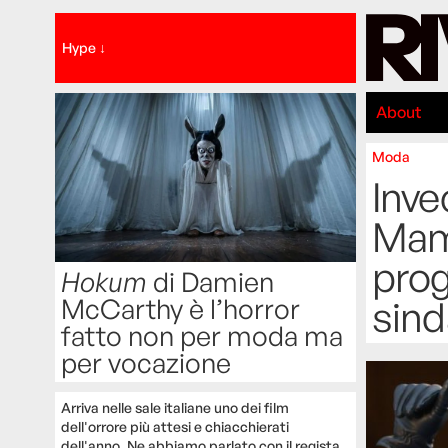
Hype ↓
About
Moda
Inve
Mam
prog
Hokum
di Damien
McCarthy è l’horror
sind
fatto non per moda ma
per vocazione
Arriva nelle sale italiane uno dei film
dell'orrore più attesi e chiacchierati
dell'anno. Ne abbiamo parlato con il regista