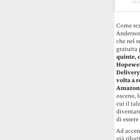
Un 
Rossi, per provare a sfuggire alle
tendenze dettate da Instagram anche
sulla ristorazione.
Come sc
Il Pentagono ha improvvisamente
Anderson,
cambiato il modo in cui conta i morti e i
che nel s
feriti nella guerra in Iran
Pare su
gratuita 
richiesta diretta dalla Casa Bianca.
quinte, 
Risultato: 4 morti "in meno" e circa 600
Hopewell
feriti in più.
Delivery
volta a 
Fred Again ha passato 50 ore
Amazon
consecutive in livestream su YouTube
per completare il suo nuovo mixtape
Lo
osceno, l
ha fatto insieme al collettivo LATIN
cui il ta
MAFIA, registrato tutto a Città del
diventare
Messico e intitolato (didascalicamente
di essere
ma efficacemente) 9 months & 50 hours.
Ad accen
già ribat