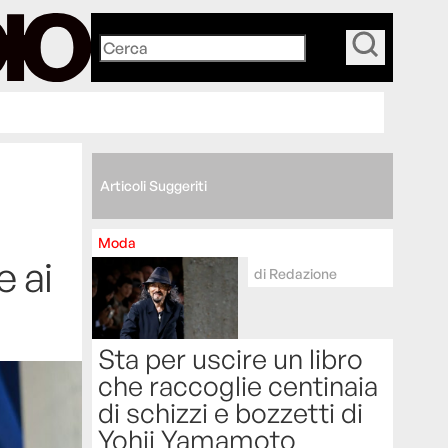
_
Articoli Suggeriti
Moda
e ai
di
Redazione
Sta per uscire un libro
che raccoglie centinaia
di schizzi e bozzetti di
Yohji Yamamoto