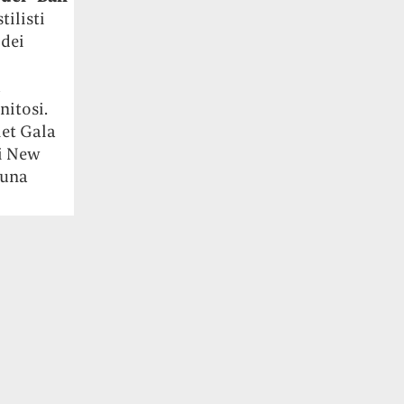
ilisti
 dei
ù
nitosi.
Met Gala
di New
 una