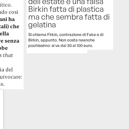
dell’estate è una falsa
tico.
Birkin fatta di plastica
ndo così
ma che sembra fatta di
ni ha
gelatina
tali) che
ella
Si chiama Firkin, contrazione di Fake e di
Birkin, appunto. Non costa neanche
ure senza
pochissimo: si va dai 30 ai 100 euro.
ebbe
s that
ia del
uivocare:
ie.