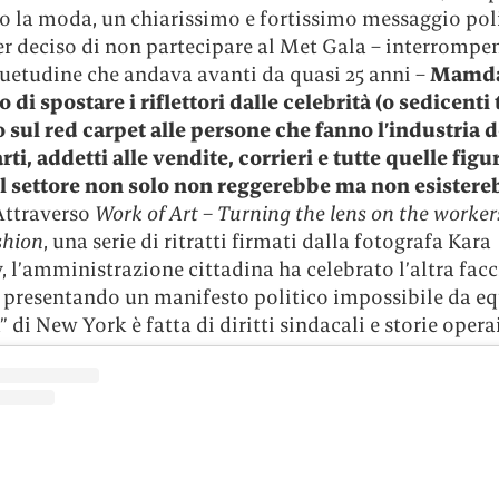
o la moda, un chiarissimo e fortissimo messaggio poli
r deciso di non partecipare al Met Gala – interrompe
uetudine che andava avanti da quasi 25 anni –
Mamda
o di spostare i riflettori dalle celebrità (o sedicenti 
o sul red carpet alle persone che fanno l’industria d
ti, addetti alle vendite, corrieri e tutte quelle fig
 il settore non solo non reggerebbe ma non esister
ttraverso
Work of Art – Turning the lens on the worker
shion
, una serie di ritratti firmati dalla fotografa Kara
l’amministrazione cittadina ha celebrato l’altra facc
 presentando un manifesto politico impossibile da eq
a” di New York è fatta di diritti sindacali e storie opera