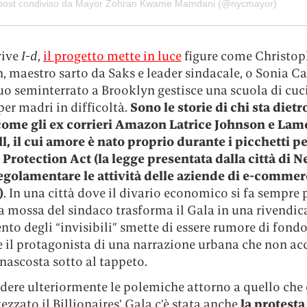
post condiviso da Mayor Zohran Kwame Mamdani (@nycmayor)
rive
I-d
,
il progetto mette in luce
figure come Christop
 maestro sarto da Saks e leader sindacale, o Sonia Ca
uo seminterrato a Brooklyn gestisce una scuola di cuc
per madri in difficoltà.
Sono le storie di chi sta dietro
come gli ex corrieri Amazon Latrice Johnson e Lam
, il cui amore è nato proprio durante i picchetti per
 Protection Act (la legge presentata dalla città di 
regolamentare le attività delle aziende di e-comme
)
. In una città dove il divario economico si fa sempre 
a mossa del sindaco trasforma il Gala in una rivendic
lento degli “invisibili” smette di essere rumore di fond
 il protagonista di una narrazione urbana che non ac
 nascosta sotto al tappeto.
dere ulteriormente le polemiche attorno a quello che 
tezzato il Billionaires’ Gala c’è stata anche
la protesta