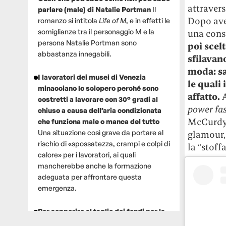
attravers
parlare (male) di Natalie Portman
Il
Dopo ave
romanzo si intitola
Life of M
, e in effetti le
somiglianze tra il personaggio M e la
una cons
persona Natalie Portman sono
poi scelt
abbastanza innegabili.
sfilavan
moda: sar
I lavoratori dei musei di Venezia
le quali
minacciano lo sciopero perché sono
affatto.
A
costretti a lavorare con 30° gradi al
power fa
chiuso a causa dell’aria condizionata
McCurdy, 
che funziona male o manca del tutto
Una situazione così grave da portare al
glamour,
rischio di «spossatezza, crampi e colpi di
la “stoff
calore» per i lavoratori, ai quali
mancherebbe anche la formazione
adeguata per affrontare questa
emergenza.
Per sopperire al taglio dei fondi per la
ricerca, un gruppo di scienziati che