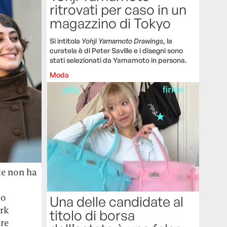
ritrovati per caso in un
magazzino di Tokyo
Si intitola
Yohji Yamamoto Drawings
, la
curatela è di Peter Saville e i disegni sono
stati selezionati da Yamamoto in persona.
Moda
te non ha
no
Una delle candidate al
ork
titolo di borsa
pre