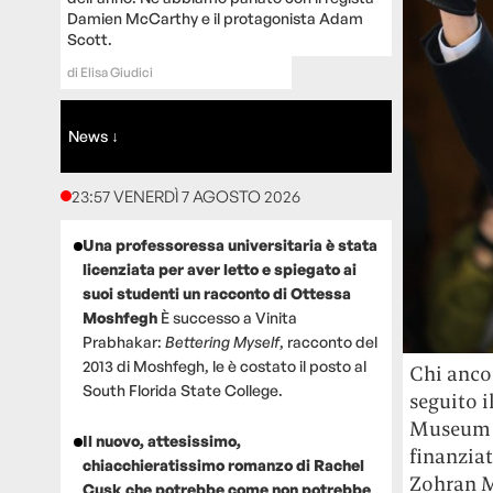
Damien McCarthy e il protagonista Adam
Scott.
di
Elisa Giudici
News ↓
23:57 VENERDÌ 7 AGOSTO 2026
Una professoressa universitaria è stata
licenziata per aver letto e spiegato ai
suoi studenti un racconto di Ottessa
Moshfegh
È successo a Vinita
Prabhakar:
Bettering Myself
, racconto del
2013 di Moshfegh, le è costato il posto al
Chi anco
South Florida State College.
seguito i
Museum c
Il nuovo, attesissimo,
finanziat
chiacchieratissimo romanzo di Rachel
Zohran Ma
Cusk che potrebbe come non potrebbe