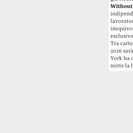
Without 
indipende
lavorato
inequivoc
esclusivo
Tra carte
2026 sar
York ha d
notte la 