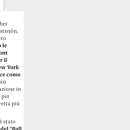
her
strejón,
ito
 le
ont
 il
New York
rce come
più
azione in
o per
cetta più
è stato
 del “Ball