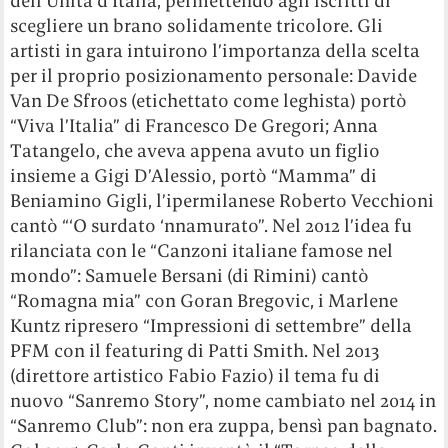
dell’Unità d’Italia, permettendo agli iscritti di
scegliere un brano solidamente tricolore. Gli
artisti in gara intuirono l’importanza della scelta
per il proprio posizionamento personale: Davide
Van De Sfroos (etichettato come leghista) portò
“Viva l’Italia” di Francesco De Gregori; Anna
Tatangelo, che aveva appena avuto un figlio
insieme a Gigi D’Alessio, portò “Mamma” di
Beniamino Gigli, l’ipermilanese Roberto Vecchioni
cantò “‘O surdato ‘nnamurato”. Nel 2012 l’idea fu
rilanciata con le “Canzoni italiane famose nel
mondo”: Samuele Bersani (di Rimini) cantò
“Romagna mia” con Goran Bregovic, i Marlene
Kuntz ripresero “Impressioni di settembre” della
PFM con il featuring di Patti Smith. Nel 2013
(direttore artistico Fabio Fazio) il tema fu di
nuovo “Sanremo Story”, nome cambiato nel 2014 in
“Sanremo Club”: non era zuppa, bensì pan bagnato.