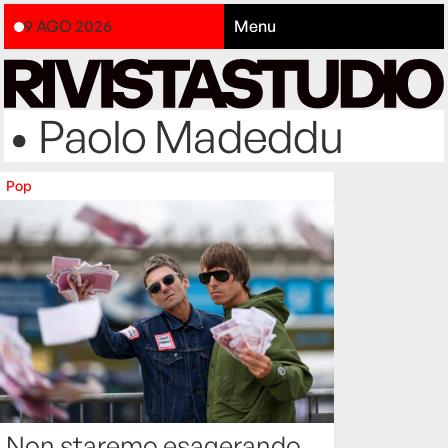
9 AGO 2026
Menu
• Paolo Madeddu
Pop
Non staremo esagerando