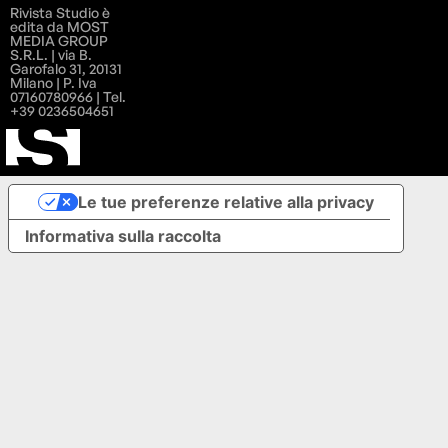
Rivista Studio è
edita da MOST
MEDIA GROUP
S.R.L. | via B.
Garofalo 31, 20131
Milano | P. Iva
07160780966 | Tel.
+39 0236504651
Le tue preferenze relative alla privacy
Informativa sulla raccolta