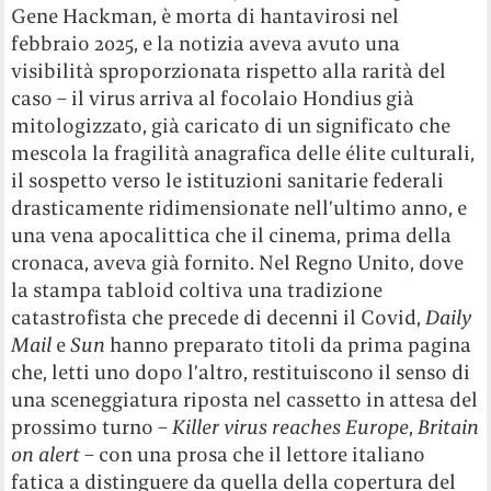
Gene Hackman, è morta di hantavirosi nel
febbraio 2025, e la notizia aveva avuto una
visibilità sproporzionata rispetto alla rarità del
caso – il virus arriva al focolaio Hondius già
mitologizzato, già caricato di un significato che
mescola la fragilità anagrafica delle élite culturali,
il sospetto verso le istituzioni sanitarie federali
drasticamente ridimensionate nell’ultimo anno, e
una vena apocalittica che il cinema, prima della
cronaca, aveva già fornito. Nel Regno Unito, dove
la stampa tabloid coltiva una tradizione
catastrofista che precede di decenni il Covid,
Daily
Mail
e
Sun
hanno preparato titoli da prima pagina
che, letti uno dopo l’altro, restituiscono il senso di
una sceneggiatura riposta nel cassetto in attesa del
prossimo turno –
Killer virus reaches Europe
,
Britain
on alert
– con una prosa che il lettore italiano
fatica a distinguere da quella della copertura del