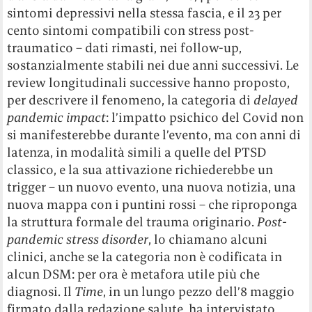
sintomi depressivi nella stessa fascia, e il 23 per
cento sintomi compatibili con stress post-
traumatico – dati rimasti, nei follow-up,
sostanzialmente stabili nei due anni successivi. Le
review longitudinali successive hanno proposto,
per descrivere il fenomeno, la categoria di
delayed
pandemic impact
: l’impatto psichico del Covid non
si manifesterebbe durante l’evento, ma con anni di
latenza, in modalità simili a quelle del PTSD
classico, e la sua attivazione richiederebbe un
trigger – un nuovo evento, una nuova notizia, una
nuova mappa con i puntini rossi – che riproponga
la struttura formale del trauma originario.
Post-
pandemic stress disorder
, lo chiamano alcuni
clinici, anche se la categoria non è codificata in
alcun DSM: per ora è metafora utile più che
diagnosi. Il
Time
, in un lungo pezzo dell’8 maggio
firmato dalla redazione salute, ha intervistato