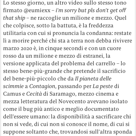
Lo stesso giorno, un altro video sullo stesso tono
firmato @eumiexx –
i’m sorry but pls don’t get off
that ship
– ne raccoglie un milione e mezzo. Quel
che colpisce, sotto la battuta, è la freddezza
utilitaria con cui si pronuncia la condanna: restate
lì a morire perché chi sta a terra non debba rivivere
marzo 2020 è, in cinque secondi e con un cuore
rosso da un milione e mezzo di estranei, la
versione applicata del problema del carrello – lo
stesso bene-più-grande che pretende il sacrificio
del bene-più-piccolo che da
Il pianeta delle
scimmie
a
Contagion
, passando per
La peste
di
Camus e
Cecità
di Saramago, mezzo cinema e
mezza letteratura del Novecento avevano isolato
come il bug più antico e meglio documentato
dell’essere umano: la disponibilità a sacrificare chi
non si vede, di cui non si conosce il nome, di cui si
suppone soltanto che, trovandosi sull’altra sponda