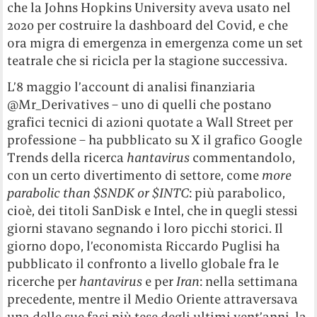
che la Johns Hopkins University aveva usato nel
2020 per costruire la dashboard del Covid, e che
ora migra di emergenza in emergenza come un set
teatrale che si ricicla per la stagione successiva.
L’8 maggio l’account di analisi finanziaria
@Mr_Derivatives – uno di quelli che postano
grafici tecnici di azioni quotate a Wall Street per
professione – ha pubblicato su X il grafico Google
Trends della ricerca
hantavirus
commentandolo,
con un certo divertimento di settore, come
more
parabolic than $SNDK or $INTC
: più parabolico,
cioè, dei titoli SanDisk e Intel, che in quegli stessi
giorni stavano segnando i loro picchi storici. Il
giorno dopo, l’economista Riccardo Puglisi ha
pubblicato il confronto a livello globale fra le
ricerche per
hantavirus
e per
Iran
: nella settimana
precedente, mentre il Medio Oriente attraversava
una delle sue fasi più tese degli ultimi vent’anni, la