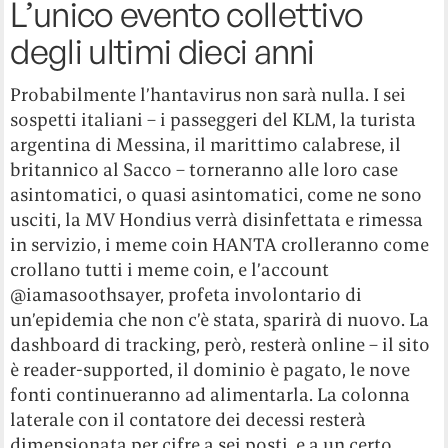
L’unico evento collettivo
degli ultimi dieci anni
Probabilmente l’hantavirus non sarà nulla. I sei
sospetti italiani – i passeggeri del KLM, la turista
argentina di Messina, il marittimo calabrese, il
britannico al Sacco – torneranno alle loro case
asintomatici, o quasi asintomatici, come ne sono
usciti, la MV Hondius verrà disinfettata e rimessa
in servizio, i meme coin HANTA crolleranno come
crollano tutti i meme coin, e l’account
@iamasoothsayer, profeta involontario di
un’epidemia che non c’è stata, sparirà di nuovo. La
dashboard di tracking, però, resterà online – il sito
è reader-supported, il dominio è pagato, le nove
fonti continueranno ad alimentarla. La colonna
laterale con il contatore dei decessi resterà
dimensionata per cifre a sei posti, e a un certo