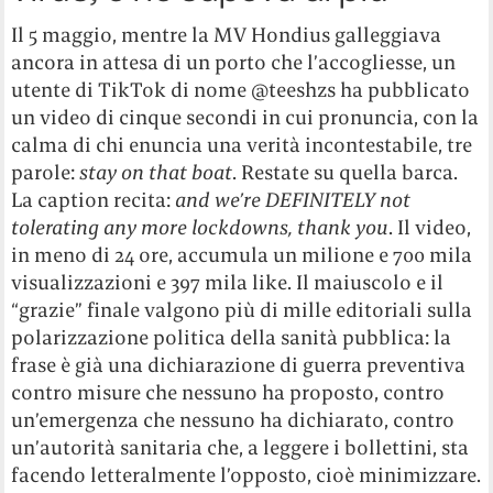
Il 5 maggio, mentre la MV Hondius galleggiava
ancora in attesa di un porto che l’accogliesse, un
utente di TikTok di nome @teeshzs ha pubblicato
un video di cinque secondi in cui pronuncia, con la
calma di chi enuncia una verità incontestabile, tre
parole:
stay on that boat
. Restate su quella barca.
La caption recita:
and we’re DEFINITELY not
tolerating any more lockdowns, thank you
. Il video,
in meno di 24 ore, accumula un milione e 700 mila
visualizzazioni e 397 mila like. Il maiuscolo e il
“grazie” finale valgono più di mille editoriali sulla
polarizzazione politica della sanità pubblica: la
frase è già una dichiarazione di guerra preventiva
contro misure che nessuno ha proposto, contro
un’emergenza che nessuno ha dichiarato, contro
un’autorità sanitaria che, a leggere i bollettini, sta
facendo letteralmente l’opposto, cioè minimizzare.