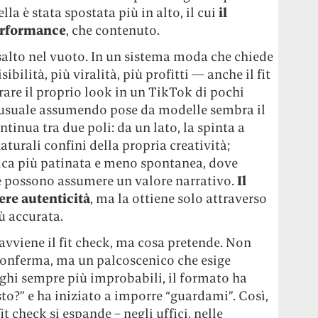
ella è stata spostata più in alto, il cui
il
performance
, che contenuto.
alto nel vuoto. In un sistema moda che chiede
bilità, più viralità, più profitti — anche il fit
are il proprio look in un TikTok di pochi
inusuale assumendo pose da modelle sembra il
ntinua tra due poli: da un lato, la spinta a
aturali confini della propria creatività;
tetica più patinata e meno spontanea, dove
ze possono assumere un valore narrativo.
Il
re autenticità
, ma la ottiene solo attraverso
ù accurata.
avviene il fit check, ma cosa pretende. Non
conferma, ma un palcoscenico che esige
ghi sempre più improbabili, il formato ha
o?” e ha iniziato a imporre “guardami”. Così,
it check si espande – negli uffici, nelle