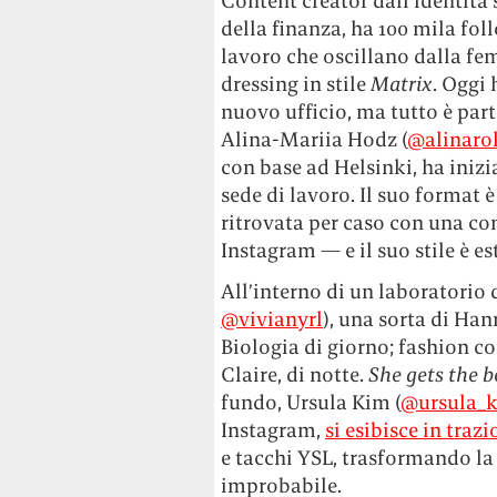
Content creator dall’identità 
della finanza, ha 100 mila fol
lavoro che oscillano dalla fe
dressing in stile
Matrix
. Oggi 
nuovo ufficio, ma tutto è part
Alina-Mariia Hodz (
@alinarol
con base ad Helsinki, ha inizi
sede di lavoro. Il suo format è
ritrovata per caso con una co
Instagram — e il suo stile è e
All’interno di un laboratorio d
@vivianyrl
), una sorta di H
Biologia di giorno; fashion co
Claire, di notte.
She
gets the b
fundo, Ursula Kim (
@ursula_
Instagram,
si esibisce in trazi
e tacchi YSL, trasformando la
improbabile.