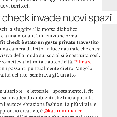
uovi territori.
it check invade nuovi spazi
citi a sfuggire alla morsa diabolica
 e a una modalità di fruizione ormai
l fit check è stato un gesto privato travestito
na camera da letto, la luce naturale che entra
isiva della moda sui social si è costruita così,
prometteva intimità e autenticità.
Filmare i
con i passanti puntualmente dietro l’angolo
alità del rito, sembrava già un atto
 ulteriore – e letterale – spostamento. Il fit
casa, invadendo ambienti che fino a poco fa
l’autocelebrazione fashion. La più virale, e
approccio creativo, è
@katfromfinance
.