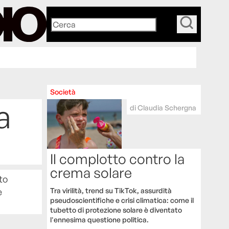
_
Società
a
di
Claudia Schergna
Il complotto contro la
crema solare
to
e
Tra virilità, trend su TikTok, assurdità
pseudoscientifiche e crisi climatica: come il
tubetto di protezione solare è diventato
l'ennesima questione politica.