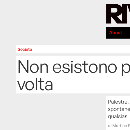
About
Società
Non esistono pi
volta
Palestre,
spontaneo
qualsiasi
di
Martina F