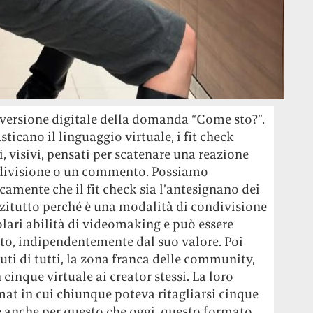
 la versione digitale della domanda “Come sto?”.
ticano il linguaggio virtuale, i fit check
 visivi, pensati per scatenare una reazione
ndivisione o un commento. Possiamo
amente che il fit check sia l’antesignano dei
zitutto perché è una modalità di condivisione
olari abilità di videomaking e può essere
tto, indipendentemente dal suo valore. Poi
uti di tutti, la zona franca delle community,
 cinque virtuale ai creator stessi. La loro
rmat in cui chiunque poteva ritagliarsi cinque
se anche per questo che oggi questo formato