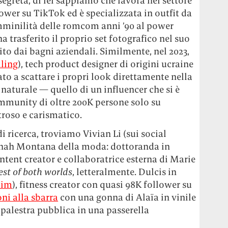
segreta, di lei sappiamo che lavora nel settore
lower su TikTok ed è specializzata in outfit da
mminilità delle romcom anni ’90 al power
ha trasferito il proprio set fotografico nel suo
ito dai bagni aziendali. Similmente, nel 2023,
ling
), tech product designer di origini ucraine
ato a scattare i propri look direttamente nella
 naturale — quello di un influencer che si è
mmunity di oltre 200K persone solo su
stroso e carismatico.
i ricerca, troviamo Vivian Li (sui social
annah Montana della moda: dottoranda in
ntent creator e collaboratrice esterna di Marie
est of both worlds
, letteralmente. Dulcis in
kim
), fitness creator con quasi 98K follower su
oni alla sbarra
con una gonna di Alaïa in vinile
 palestra pubblica in una passerella