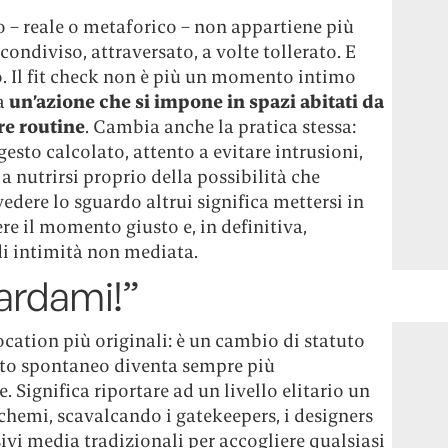
hio – reale o metaforico – non appartiene più
 condiviso, attraversato, a volte tollerato. E
. Il fit check non è più un momento intimo
ma
un
’azione che si impone in spazi abitati da
tre routine
. Cambia anche la pratica stessa:
gesto calcolato, attento a evitare intrusioni,
 nutrirsi proprio della possibilità che
edere lo sguardo altrui significa mettersi in
re il momento giusto e, in definitiva,
di intimità non mediata.
ardami!”
ocation più originali: è un cambio di statuto
esto spontaneo diventa sempre più
Significa riportare ad un livello elitario un
chemi, scavalcando i gatekeepers, i designers
ivi media tradizionali per accogliere qualsiasi