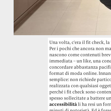
Una volta, c’era il fit check,
Per i pochi che ancora non mas
nascono come contenuti brevi,
immediata – un like, una co
concordare abbastanza pacific
format di moda online. Innan
semplice: non richiede partic
realizzata con qualsiasi ogge
perché i fit check sono conten
spesso sollecitate a battere un
accessibilità
li ha resi un fo
minuti di notorietà. Ed è for