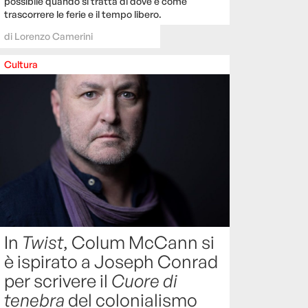
possibile quando si tratta di dove e come
trascorrere le ferie e il tempo libero.
di
Lorenzo Camerini
Cultura
In
Twist
, Colum McCann si
è ispirato a Joseph Conrad
per scrivere il
Cuore di
tenebra
del colonialismo