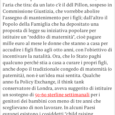
l’aria che tira: da un lato c’è il ddl Pillon, sospeso in
Commissione Giustizia, che vorrebbe abolire
l’assegno di mantenimento per i figli; dall’altro il
Popolo della Famiglia che ha depositato una
proposta di legge su iniziativa popolare per
istituire un “reddito di maternità”, cioè pagare
mille euro al mese le donne che stanno a casa per
accudire i figli fino agli otto anni, con l’obiettivo di
incentivare la natalità. Ora, che lo Stato paghi
qualcuno perché stia a casa a curare i propri figli,
anche dopo il tradizionale congedo di maternità (o
paternità), non è un’idea mai sentita. Qualche
anno fa Policy Exchange, il think tank
conservatore di Londra, aveva suggerito di istituire
un sostegno di
50-60 sterline settimanali
per i
genitori dei bambini con meno di tre anni che
sceglievano di non lavorare. In alcuni Paesi
europei esistono i cosiddetti “child raising