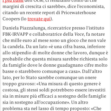
i più bassi
dell’Ocse, ci rendiamo conto di che
margini di crescita ci sarebbe», dice l’economista,
citando un recente report di Pricewaterhouse
Coopers (lo
trovate qui
).
Daniela Piazzalunga, ricercatrice presso l’istituto
FBK-IRVAPP e collaboratrice della
Voce
, fa notare
che mille euro al mese sono un gioco che non vale
la candela. Da un lato «è una cifra bassa, inferiore
allo stipendio di molte donne che lavoro, dunque è
probabile che questa misura sarebbe richiesta solo
da famiglie dove le donne guadagnano cifre molto
basse o starebbero comunque a casa». Dall’altro
lato, per lo Stato sarebbe comunque un onere
troppo gravoso: «Una misura di questo genere è
costosa, gli stessi soldi potrebbero essere investiti
sia in misure più efficaci a sostegno delle famiglie
sia in sostegno all’occupazione». Un altro
problema sta nel lasso di tempo proposto: «Che