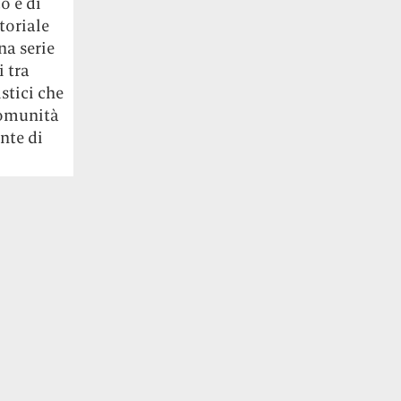
co e di
toriale
na serie
i tra
istici che
comunità
nte di