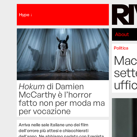
Hype ↓
About
Politica
Macr
sett
uffi
Hokum
di Damien
McCarthy è l’horror
fatto non per moda ma
per vocazione
Arriva nelle sale italiane uno dei film
dell'orrore più attesi e chiacchierati
dell'anno. Ne abbiamo parlato con il regista