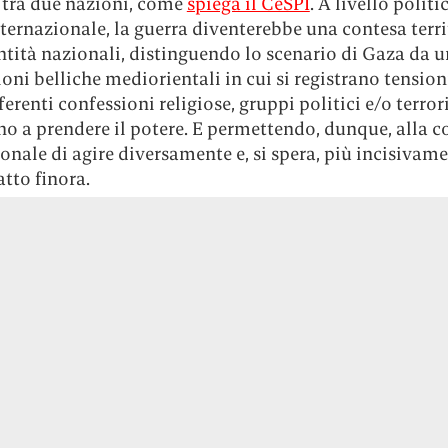
o tra due nazioni, come
spiega il CeSPI
. A livello politi
nternazionale, la guerra diventerebbe una contesa terri
ntità nazionali, distinguendo lo scenario di Gaza da u
ioni belliche mediorientali in cui si registrano tension
fferenti confessioni religiose, gruppi politici e/o terror
o a prendere il potere. E permettendo, dunque, alla 
onale di agire diversamente e, si spera, più incisivame
tto finora.