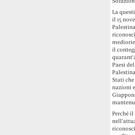
Soluzion
studia le marmotte ha aperto un canale
OnlyFans tutto dedicato alle marmotte
La questi
OnlyMarms (si chiama proprio così) è
il 15 nov
gratuito, pubblica «contenuti non
Palestin
censurati di marmotte dalle Montagne
riconosci
Rocciose» e accetta mance per la buona
mediorien
causa della scienza.
il conteg
quarant’
Le ondate di caldo potrebbero far
Paesi del
aumentare il prezzo del cibo più della
guerra in Iran e della crisi nello Stretto
Palestina
di Hormuz
Addirittura un punto
Stati che
percentuale di inflazione alimentare in
nazioni e
più, un aumento del costo del cibo che
Giappone.
nel 2027 rischia di arrivare al 3 per cento.
mantenut
Il ristorante Trippa ha tolto dal menù i
Perché il
suoi due piatti più celebri perché troppe
nell’attu
persone prendevano solo quelli per
riconosci
fotografarli
L'ha spiegato lo chef Diego