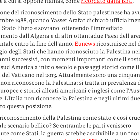
e a cui si oppone Hamas, come
ricordato dalla BBC
.
one del riconoscimento dello Stato palestinese ha avu
embre 1988, quando Yasser Arafat dichiarò ufficialmen
a Stato libero e sovrano, ottenendo l’immediato
mento dall’Algeria e di altri ottantadue Paesi dell’are
tale entro la fine dell’anno.
Eunews
ricostruisce nel 
gio degli Stati che hanno riconosciuto la Palestina nei
anni successivi, con momenti importanti come il sost
 sud America a inizio secolo e passaggi storici come il 
 del Vaticano nel 2013. Attualmente sono una cinquan
 non riconoscono la Palestina: si tratta in prevalenza 
uropee e storici alleati americani e inglesi come l’Aust
 L’Italia non riconosce la Palestina e negli ultimi du
o questa posizione.
 riconoscimento della Palestina come stato è così cruc
ale scenario bellico? Se entrambe le parti venissero
ute come Stati, la guerra sarebbe ascrivibile a un “no