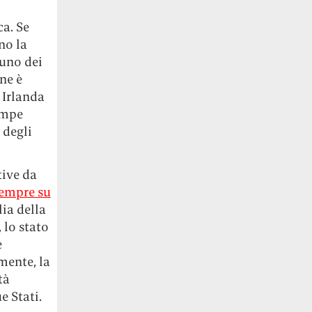
ca. Se
no la
 uno dei
ne è
 Irlanda
ompe
 degli
tive da
empre su
lia della
 lo stato
e
mente, la
tà
 Stati.