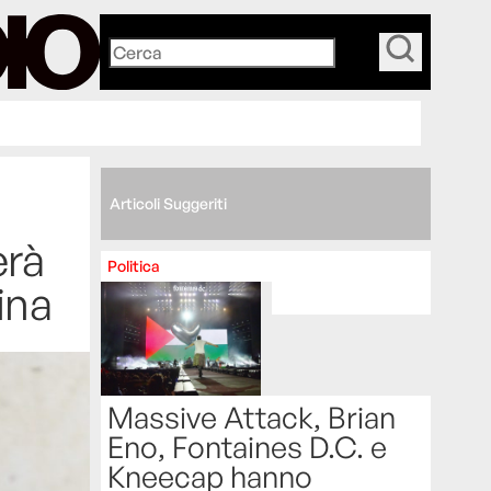
_
Articoli Suggeriti
erà
Politica
ina
Massive Attack, Brian
Eno, Fontaines D.C. e
Kneecap hanno