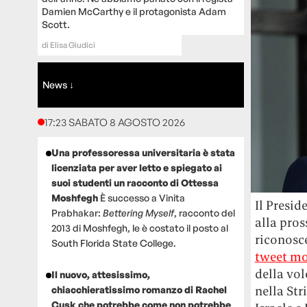
Damien McCarthy e il protagonista Adam
Scott.
di
Elisa Giudici
News ↓
17:23 SABATO 8 AGOSTO 2026
Una professoressa universitaria è stata
licenziata per aver letto e spiegato ai
suoi studenti un racconto di Ottessa
Moshfegh
È successo a Vinita
Il Presi
Prabhakar:
Bettering Myself
, racconto del
alla pro
2013 di Moshfegh, le è costato il posto al
riconosc
South Florida State College.
tweet mo
della vol
Il nuovo, attesissimo,
nella Str
chiacchieratissimo romanzo di Rachel
Cusk che potrebbe come non potrebbe