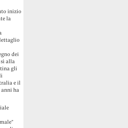
to inizio
te la
a
dettaglio
egno dei
sì alla
tina gli
di
ralia e il
e anni ha
iale
rmale”