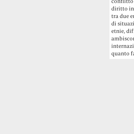
conflitt
Rossi, per provare a sfuggire alle
diritto i
tendenze dettate da Instagram anche
tra due e
sulla ristorazione.
di situaz
Il Pentagono ha improvvisamente
etnie, di
cambiato il modo in cui conta i morti e i
ambiscon
feriti nella guerra in Iran
Pare su
internazi
richiesta diretta dalla Casa Bianca.
quanto fa
Risultato: 4 morti "in meno" e circa 600
feriti in più.
Fred Again ha passato 50 ore
consecutive in livestream su YouTube
per completare il suo nuovo mixtape
Lo
ha fatto insieme al collettivo LATIN
MAFIA, registrato tutto a Città del
Messico e intitolato (didascalicamente
ma efficacemente) 9 months & 50 hours.