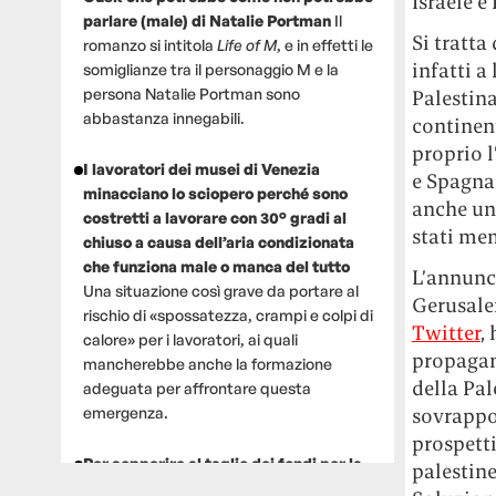
Israele e
parlare (male) di Natalie Portman
Il
Si tratta
romanzo si intitola
Life of M
, e in effetti le
infatti a
somiglianze tra il personaggio M e la
persona Natalie Portman sono
Palestina
abbastanza innegabili.
continent
proprio l
I lavoratori dei musei di Venezia
e Spagna 
minacciano lo sciopero perché sono
anche un 
costretti a lavorare con 30° gradi al
stati mem
chiuso a causa dell’aria condizionata
che funziona male o manca del tutto
L’annunc
Una situazione così grave da portare al
Gerusale
rischio di «spossatezza, crampi e colpi di
Twitter
,
calore» per i lavoratori, ai quali
propagand
mancherebbe anche la formazione
della Pa
adeguata per affrontare questa
emergenza.
sovrappon
prospetti
Per sopperire al taglio dei fondi per la
palestin
ricerca, un gruppo di scienziati che