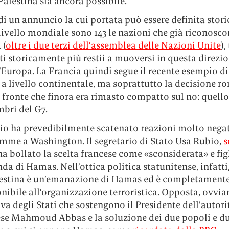
 Palestina sia ancora possibile.
 di un annuncio la cui portata può essere definita stori
 livello mondiale sono 143 le nazioni che già riconosco
 (
oltre i due terzi dell’assemblea delle Nazioni Unite
),
i storicamente più restii a muoversi in questa direzio
’Europa. La Francia quindi segue il recente esempio di
a livello continentale, ma soprattutto la decisione r
fronte che finora era rimasto compatto sul no: quello
bri del G7.
io ha prevedibilmente scatenato reazioni molto nega
mme a Washington. Il segretario di Stato Usa Rubio,
s
 ha bollato la scelta francese come «sconsiderata» e fig
a di Hamas. Nell’ottica politica statunitense, infatti,
lestina è un’emanazione di Hamas ed è completament
ibile all’organizzazione terroristica. Opposta, ovvia
va degli Stati che sostengono il Presidente dell’autori
ese Mahmoud Abbas e la soluzione dei due popoli e due