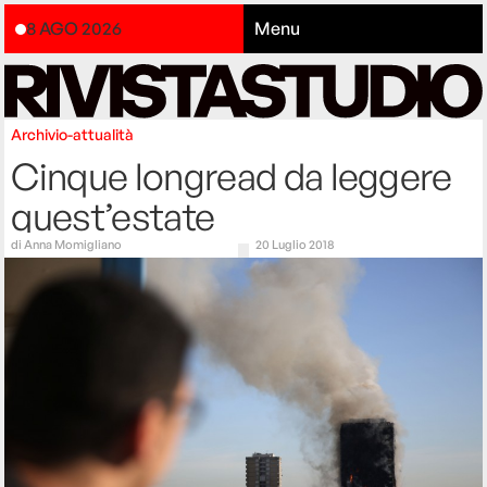
8 AGO 2026
Menu
Archivio-attualità
Cinque longread da leggere
quest’estate
di
Anna Momigliano
20 Luglio 2018