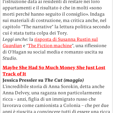
l’istruzione data ai residenti di restare nei loro
appartamenti e il risultato è che in molti «sono
morti perché hanno seguito il consiglio». Indaga
sui materiali di costruzione, ma critica anche, nel
capitolo “The narrative” la lettura politica secondo
cui è stata tutta colpa dei Tory.
Leggi anche:
la
risposta di Susanna Rustin sul
Guardian
e “
The Fiction machine
”, una riflessione
di O’Hagan su social media e romanzo uscita su
Studio
.
Maybe She Had So Much Money She Just Lost
Track of It
Jessica Pressler su
The Cut (maggio)
L’incredibile storia di Anna Sorokin, detta anche
Anna Delvey, una ragazza non particolarmente
ricca – anzi, figlia di un immigrato russo che
lavorava come camionista a Colonia – che per due
anni è riuscita a convincere tutti di essere una ricca