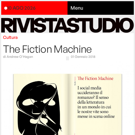
10 AGO 2026
Menu
Cultura
The Fiction Machine
di
Andrew O'Hagan
01 Gennaio 2018