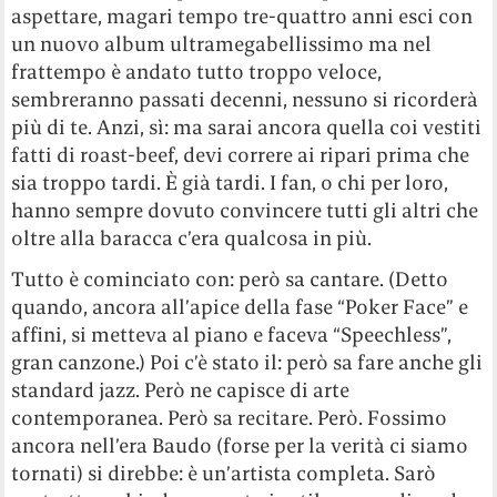
aspettare, magari tempo tre-quattro anni esci con
un nuovo album ultramegabellissimo ma nel
frattempo è andato tutto troppo veloce,
sembreranno passati decenni, nessuno si ricorderà
più di te. Anzi, sì: ma sarai ancora quella coi vestiti
fatti di roast-beef, devi correre ai ripari prima che
sia troppo tardi. È già tardi. I fan, o chi per loro,
hanno sempre dovuto convincere tutti gli altri che
oltre alla baracca c’era qualcosa in più.
Tutto è cominciato con: però sa cantare. (Detto
quando, ancora all’apice della fase “Poker Face” e
affini, si metteva al piano e faceva “Speechless”,
gran canzone.) Poi c’è stato il: però sa fare anche gli
standard jazz. Però ne capisce di arte
contemporanea. Però sa recitare. Però. Fossimo
ancora nell’era Baudo (forse per la verità ci siamo
tornati) si direbbe: è un’artista completa. Sarò