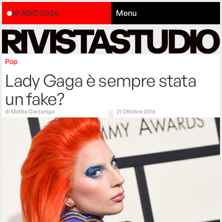
10 AGO 2026
Menu
Pop
Lady Gaga è sempre stata
un fake?
di
Mattia Carzaniga
21 Ottobre 2016