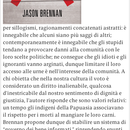
per sillogismi, ragionamenti concatenati astratti: è
innegabile che alcuni siano più saggi di altri;
contemporaneamente è innegabile che gli stupidi
tendano a provocare danni alla comunità con le
loro scelte politiche; ne consegue che gli idioti e gli
ignoranti vanno arginati, dunque limitare il loro
accesso alle urne è nell’interesse della comunità. A
chi obietta che nella nostra cultura il voto è
considerato un diritto inalienabile, qualcosa
d’inestricabile dal nostro sentimento di dignità e
giustizia, l’autore risponde che sono valori relativi:
un tempo gli indigeni della Papuasia associavano
il rispetto per i morti al mangiare le loro carni.
Brennan propone dunque di stabilire un sistema di
“governo dei bene informati,” riprendendo spunti