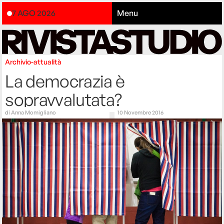
7 AGO 2026
Menu
Archivio-attualità
La democrazia è
sopravvalutata?
di
Anna Momigliano
10 Novembre 2016