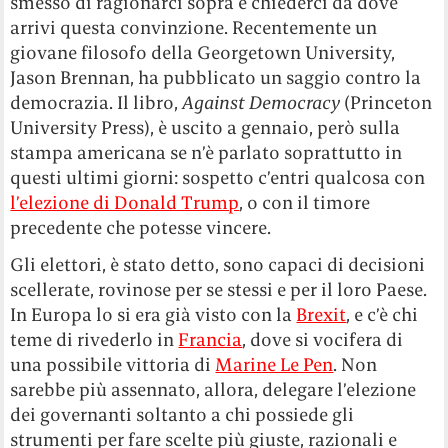
smesso di ragionarci sopra e chiederci da dove
arrivi questa convinzione. Recentemente un
giovane filosofo della Georgetown University,
Jason Brennan, ha pubblicato un saggio contro la
democrazia. Il libro,
Against Democracy
(Princeton
University Press), è uscito a gennaio, però sulla
stampa americana se n’è parlato soprattutto in
questi ultimi giorni: sospetto c’entri qualcosa con
l’elezione di Donald Trump
, o con il timore
precedente che potesse vincere.
Gli elettori, è stato detto, sono capaci di decisioni
scellerate, rovinose per se stessi e per il loro Paese.
In Europa lo si era già visto con la
Brexit
, e c’è chi
teme di rivederlo in
Francia
, dove si vocifera di
una possibile vittoria di
Marine Le Pen
. Non
sarebbe più assennato, allora, delegare l’elezione
dei governanti soltanto a chi possiede gli
strumenti per fare scelte più giuste, razionali e