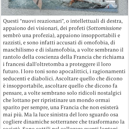
Questi “nuovi reazionari”, o intellettuali di destra,
appaiono dei visionari, dei profeti (
Sottomissione
sembrò una profezia), appaiono insopportabili e
razzisti, e sono infatti accusati di omofobia, di
maschilismo e di islamofobia, a volte sembrano il
rantolo della coscienza della Francia che richiama
i francesi dall’oltretomba a proteggere il loro
futuro. I loro toni sono apocalittici, i ragionamenti
seducenti e diabolici. Ascoltare quello che dicono
è insopportabile, ascoltare quello che dicono fa
pensare, a volte sembrano solo ridicoli nostalgici
che lottano per ripristinare un mondo ormai
sparito per sempre, una Francia che non esisterà
mai più. Ma la luce sinistra del loro sguardo osa
cogliere dinamiche sotterranee che trasformano la
società. Sono sottili nel collegare eventi lontani.