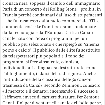
cronaca nera, soppesa il cambio dell’immaginario.
Parla di un concerto dei Rolling Stone – proibiti in
Francia perché condannati dall’uso di stupefacenti
– che fu trasmesso dalla radio commerciale RTL e
commenta così: «Le frontiere erano condannate
dalla tecnologia e dall’Europa». Critica Canal+,
canale nato con l’idea di programmi per un
pubblico più selezionato e che ripiegò su “cinema
porno e calcio”. Il pubblico delle élite fu sostituito
da telespettatori più popolari e il tono dei
programmi si fece «insolente, edonista,
individualista. La lingua era destrutturata come
l’abbigliamento; il darsi del tu di rigore». Anche
l’introduzione della classifica delle 50 canzoni
trasmessa da Canal+, secondo Zemmour, consacrò
«il mercato e il denaro», incensando il successo e
l’effimero, invece di carriere durature. Per Zemour
Canal+ finì per diventare «il canale dell’odio per sé,