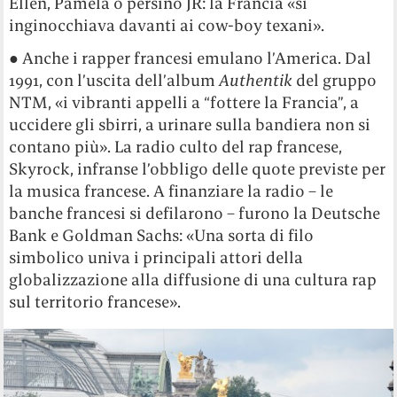
Ellen, Pamela o persino JR: la Francia «si
inginocchiava davanti ai cow-boy texani».
● Anche i rapper francesi emulano l’America. Dal
1991, con l’uscita dell’album
Authentik
del gruppo
NTM, «i vibranti appelli a “fottere la Francia”, a
uccidere gli sbirri, a urinare sulla bandiera non si
contano più». La radio culto del rap francese,
Skyrock, infranse l’obbligo delle quote previste per
la musica francese. A finanziare la radio – le
banche francesi si defilarono – furono la Deutsche
Bank e Goldman Sachs: «Una sorta di filo
simbolico univa i principali attori della
globalizzazione alla diffusione di una cultura rap
sul territorio francese».