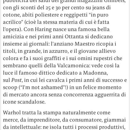
pubblicità dei saldi dei grandi magazzini Gimbels,
con gli sconti del 25 e 30 per cento su jeans di
cotone, abiti poliestere e reggipetti “in puro
acrilico” (cioè la stessa materia di cui è fatta
l’opera). Con Haring nasce una famosa bella
amicizia e nei primi anni Ottanta si dedicano
insieme ai giornali: l’anziano Maestro ricopia i
titoli, in grande, in azzurro, e il giovane allievo
colora e fa i suoi graffiti e i sui omini rupestri che
sembrano quelli della Valcamonica: vede così la
luce il famoso dittico dedicato a Madonna,
sul
Post
, in cui lei cavalca i primi anni di successo e
scoop (“I’m not ashamed”!) in un felice momento
di mercato ancora senza concorrenza agguerrita di
icone scandalose.
Warhol tratta la stampa naturalmente come
merce, da imprenditore, da consumatore, giammai
da intellettuale: ne isola tutti i processi produttivi,