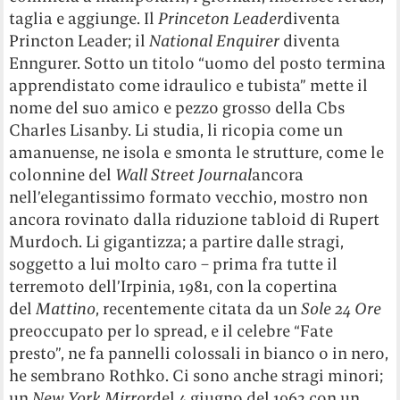
taglia e aggiunge. Il
Princeton Leader
diventa
Princton Leader; il
National Enquirer
diventa
Enngurer. Sotto un titolo “uomo del posto termina
apprendistato come idraulico e tubista” mette il
nome del suo amico e pezzo grosso della Cbs
Charles Lisanby. Li studia, li ricopia come un
amanuense, ne isola e smonta le strutture, come le
colonnine del
Wall Street Journal
ancora
nell’elegantissimo formato vecchio, mostro non
ancora rovinato dalla riduzione tabloid di Rupert
Murdoch. Li gigantizza; a partire dalle stragi,
soggetto a lui molto caro – prima fra tutte il
terremoto dell’Irpinia, 1981, con la copertina
del
Mattino
, recentemente citata da un
Sole 24 Ore
preoccupato per lo spread, e il celebre “Fate
presto”, ne fa pannelli colossali in bianco o in nero,
he sembrano Rothko. Ci sono anche stragi minori;
un
New York Mirror
del 4 giugno del 1962 con un