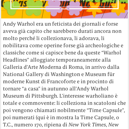
Andy Warhol era un feticista dei giornali e forse
aveva già capito che sarebbero durati ancora non
molto perché li collezionava, li adorava, li
nobilitava come operine forse già archeologiche e
classiche come si capisce bene da queste “Warhol
Headlines” alloggiate temporaneamente alla
Galleria d’Arte Moderna di Roma, in arrivo dalla
National Gallery di Washington e Museum für
moderne Kunst di Francoforte e in procinto di
tornare “a casa” in autunno all’Andy Warhol
Museum di Pittsburgh. L’interesse warholiano è
totale e commovente: li colleziona in scatoloni che
poi vengono chiamati nobilmente “Time Capsule”,
poi numerati (qui è in mostra la Time Capsule, o
T.C., numero 170, ripiena di
New York Times
,
New