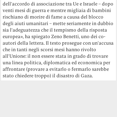
dell’accordo di associazione tra Ue e Israele – dopo
venti mesi di guerra e mentre migliaia di bambini
rischiano di morire di fame a causa del blocco
degli aiuti umanitari – mette seriamente in dubbio
sia l’adeguatezza che il tempismo della risposta
europea», ha spiegato Zeno Benetti, uno dei co-
autori della lettera. Il testo prosegue con un’accusa
che in tanti negli scorsi mesi hanno rivolto
all’Unione: il non essere stata in grado di trovare
una linea politica, diplomatica ed economica per
affrontare (provare a evitarlo o fermarlo sarebbe
stato chiedere troppo) il disastro di Gaza.
La lettera arriva pochi giorni dopo l’annuncio di
Kaja Kallas, Alta rappresentante dell’Unione per gli
affari esteri, della decisione presa dalla
maggioranza degli Stati membri (una
maggioranza dalla quale l’Italia ha pensato bene