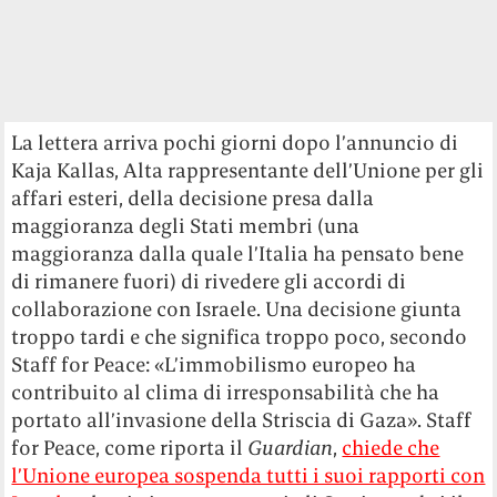
di rimanere fuori) di rivedere gli accordi di
collaborazione con Israele. Una decisione giunta
troppo tardi e che significa troppo poco, secondo
Staff for Peace: «L’immobilismo europeo ha
contribuito al clima di irresponsabilità che ha
portato all’invasione della Striscia di Gaza». Staff
for Peace, come riporta il
Guardian
,
chiede che
l’Unione europea sospenda tutti i suoi rapporti con
Israele
, che sia imposto a tutti gli Stati membri il
divieto di vendere armi allo Stato israeliano e che
vengano intrapresi «sforzi concreti» a sostegno del
Tribunale penale internazionale e della Corte
internazionale di giustizia, entrambe istituzioni
che hanno formalizzato gravissime accuse nei
confronti di Benjamin Netanyahu e di esponenti
del suo governo.