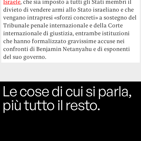
Le cose di cui si parla,
più tutto il resto.
Categorie
About
Legal
Città
Chi siamo
Privacy Policy
Cultura
Contatti
Cookie Policy
Internet
Mediakit
Lifestyle
Jobs
Moda
Social
Politica
Instagram
Pop
X