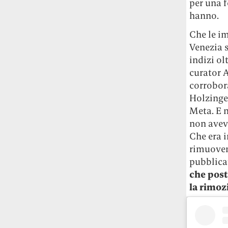
per una f
Le ondate di caldo potrebbero far
hanno.
aumentare il prezzo del cibo più della
guerra in Iran e della crisi nello Stretto
Che le i
di Hormuz
Addirittura un punto
Venezia 
percentuale di inflazione alimentare in
indizi ol
più, un aumento del costo del cibo che
curator 
nel 2027 rischia di arrivare al 3 per cento.
corrobora
Holzinger
Il ristorante Trippa ha tolto dal menù i
suoi due piatti più celebri perché troppe
Meta. E 
persone prendevano solo quelli per
non aveva
fotografarli
L'ha spiegato lo chef Diego
Che era i
Rossi, per provare a sfuggire alle
rimuoven
tendenze dettate da Instagram anche
pubblicat
sulla ristorazione.
che post
la rimoz
Il Pentagono ha improvvisamente
cambiato il modo in cui conta i morti e i
feriti nella guerra in Iran
Pare su
richiesta diretta dalla Casa Bianca.