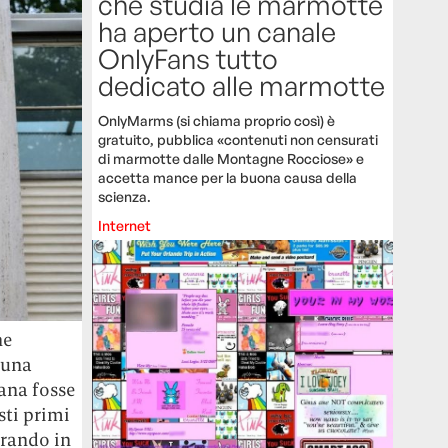
che studia le marmotte
ha aperto un canale
OnlyFans tutto
dedicato alle marmotte
OnlyMarms (si chiama proprio così) è
gratuito, pubblica «contenuti non censurati
di marmotte dalle Montagne Rocciose» e
accetta mance per la buona causa della
scienza.
Internet
ne
 una
ana fosse
sti primi
urando in