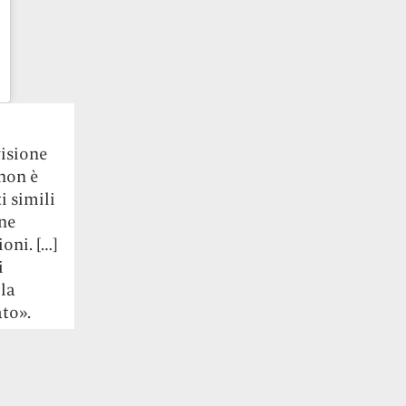
visione
 non è
i simili
one
oni. […]
i
lla
to».