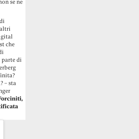
non se ne
di
ltri
igital
st che
di
 parte di
erberg
inita?
? – sta
nger
orciniti,
ificata