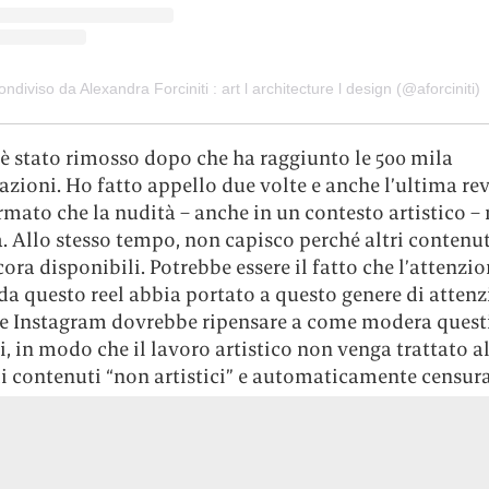
ndiviso da Alexandra Forciniti : art l architecture l design (@aforciniti)
 è stato rimosso dopo che ha raggiunto le 500 mila
azioni. Ho fatto appello due volte e anche l’ultima re
mato che la nudità – anche in un contesto artistico –
 Allo stesso tempo, non capisco perché altri contenut
ora disponibili. Potrebbe essere il fatto che l’attenzi
da questo reel abbia portato a questo genere di attenzi
e Instagram dovrebbe ripensare a come modera quest
, in modo che il lavoro artistico non venga trattato a
i contenuti “non artistici” e automaticamente censura