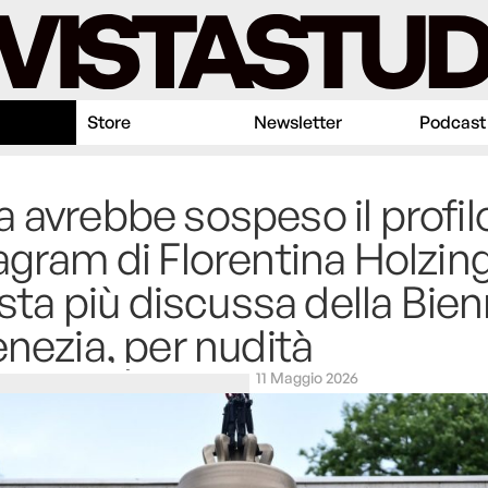
Store
Newsletter
Podcast
 avrebbe sospeso il profil
agram di Florentina Holzing
tista più discussa della Bie
enezia, per nudità
11 Maggio 2026