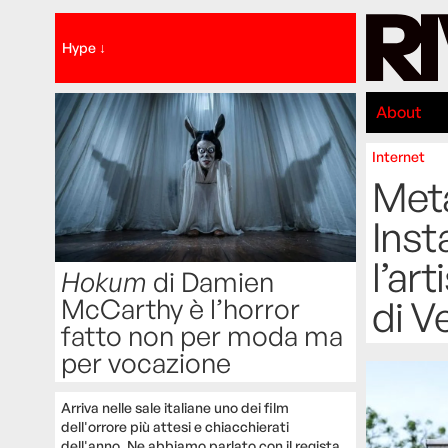
Hype ↓
About
Internet
Meta
Inst
l’ar
Hokum
di Damien
McCarthy è l’horror
di V
fatto non per moda ma
per vocazione
Arriva nelle sale italiane uno dei film
dell'orrore più attesi e chiacchierati
dell'anno. Ne abbiamo parlato con il regista