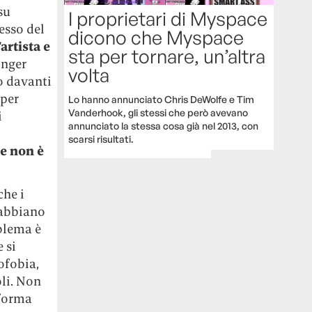
su
I proprietari di Myspace
resso del
dicono che Myspace
’artista e
sta per tornare, un’altra
inger
volta
o davanti
 per
Lo hanno annunciato Chris DeWolfe e Tim
Vanderhook, gli stessi che però avevano
i
annunciato la stessa cosa già nel 2013, con
scarsi risultati.
e non è
che i
 abbiano
oblema è
 si
ofobia,
oli. Non
aforma