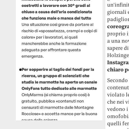
un’infini
costretti a lavorare con 30° gradi al
giornali 
chiuso a causa dell’aria condizionata
che funziona male o manca del tutto
padiglio
Una situazione così grave da portare al
coreogra
rischio di «spossatezza, crampi e colpi di
proprio i
calore» per i lavoratori, ai quali
a una nov
mancherebbe anche la formazione
sapere di
adeguata per affrontare questa
Holzinge
emergenza.
Instagra
chiaro p
Per sopperire al taglio dei fondi per la
ricerca, un gruppo di scienziati che
Secondo i
studia le marmotte ha aperto un canale
contenuti
OnlyFans tutto dedicato alle marmotte
violato l
OnlyMarms (si chiama proprio così) è
gratuito, pubblica «contenuti non
che nei v
censurati di marmotte dalle Montagne
vedono i 
Rocciose» e accetta mance per la buona
omofobia,
causa della scienza.
quelli fe