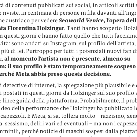
tà di contenuti pubblicati sui social, in articoli scritti 
e riviste, in centinaia di persone in fila davanti all’ing
ne austriaco per vedere
Seaworld Venice
, l’opera dell
fa Florentina Holzinger
. Tanti hanno scoperto Holz
n questi giorni e hanno fatto quello che tutti facciam
ità: sono andati su Instagram, sul profilo dell’artista,
 più di lei. Purtroppo per tutti i potenziali nuovi fan d
r,
al momento l’artista non è presente, almeno su
m: il suo profilo è stato temporaneamente sospeso 
erché Meta abbia preso questa decisione
.
 detective di internet, la spiegazione più plausibile è 
 postati in questi giorni da Holzinger sul suo profilo
e linee guida della piattaforma. Probabilmente, il pr
ideo della performance che Holzinger ha pubblicato le
capezzoli. E Meta, si sa, tollera molto – razzismo, xen
 sessismo, deliri vari ed eventuali – ma non i capezz
mminili, perché notizie di maschi sospesi dalla piatt