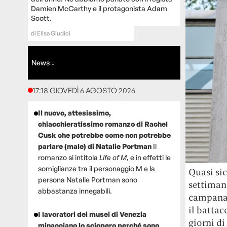
Damien McCarthy e il protagonista Adam
Scott.
di
Elisa Giudici
News ↓
17:18 GIOVEDÌ 6 AGOSTO 2026
Il nuovo, attesissimo,
chiacchieratissimo romanzo di Rachel
Cusk che potrebbe come non potrebbe
parlare (male) di Natalie Portman
Il
romanzo si intitola
Life of M
, e in effetti le
somiglianze tra il personaggio M e la
Quasi sic
persona Natalie Portman sono
settimana
abbastanza innegabili.
campana, 
il battac
I lavoratori dei musei di Venezia
giorni di
minacciano lo sciopero perché sono