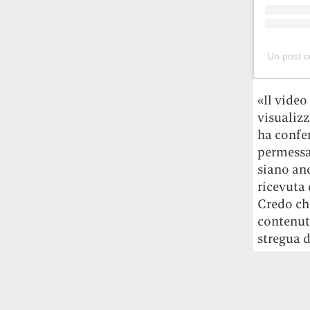
Un post co
«Il video
visualizz
ha confer
permessa.
siano anc
ricevuta 
Credo ch
contenuti
stregua d