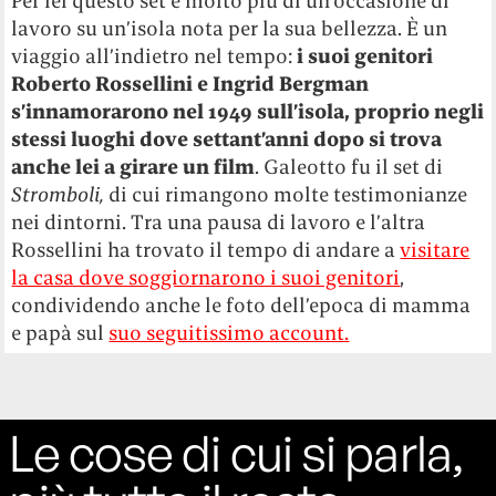
Per lei questo set è molto più di un’occasione di
lavoro su un’isola nota per la sua bellezza. È un
viaggio all’indietro nel tempo:
i suoi genitori
Roberto Rossellini e Ingrid Bergman
s’innamorarono nel 1949 sull’isola, proprio negli
stessi luoghi dove settant’anni dopo si trova
anche lei a girare un film
. Galeotto fu il set di
Stromboli,
di cui rimangono molte testimonianze
nei dintorni. Tra una pausa di lavoro e l’altra
Rossellini ha trovato il tempo di andare a
visitare
la casa dove soggiornarono i suoi genitori
,
condividendo anche le foto dell’epoca di mamma
e papà sul
suo seguitissimo account.
Le cose di cui si parla,