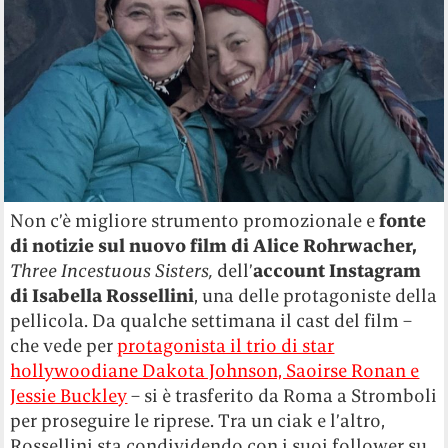
Non c’è migliore strumento promozionale e
fonte
di notizie sul nuovo film di Alice Rohrwacher,
Three Incestuous Sisters,
dell’
account Instagram
di Isabella Rossellini
, una delle protagoniste della
pellicola. Da qualche settimana il cast del film –
che vede per
protagonista il trio di star
hollywoodiane Dakota Johnson, Saoirse Ronan e
Jessie Buckley
– si è trasferito da Roma a Stromboli
per proseguire le riprese. Tra un ciak e l’altro,
Rossellini sta condividendo con i suoi follower su