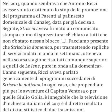
Nel 2013, quando sembrava che Antonio Ricci
avesse voluto e ottenuto lo stop della promozione
del programma di Parenti al palinsesto
domenicale di Canale5, data per già decisa a
Segrate,
Striscia
aveva firmato un comunicato
stampa colmo di sprezzatura: «È chiaro a tutti che
non c’è stato nessun blocco […]. Facciamo presente
che
Striscia la domenica
, pur trasmettendo repliche
di servizi andati in onda in settimana, otteneva
nella scorsa stagione risultati comunque superiori
a quelli de
Le Iene
, pure in onda alla domenica».
L’anno seguente, Ricci aveva parlato
genericamente di «programmi succedanei di
Striscia la notizia
». In ogni caso, che propendiate
più per le avventure di Capitan Ventosa o per
quelle Giulio Golia, è innegabile che la televisione
d’inchiesta italiana del 2017 è il diretto risultato
del diktat stilistico di due trasmissioni.