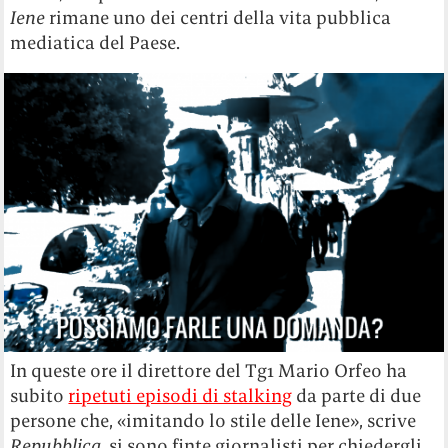
Iene
rimane uno dei centri della vita pubblica
mediatica del Paese.
In queste ore il direttore del Tg1 Mario Orfeo ha
subito
ripetuti episodi di stalking
da parte di due
persone che, «imitando lo stile delle Iene», scrive
Repubblica
, si sono finte giornalisti per chiedergli