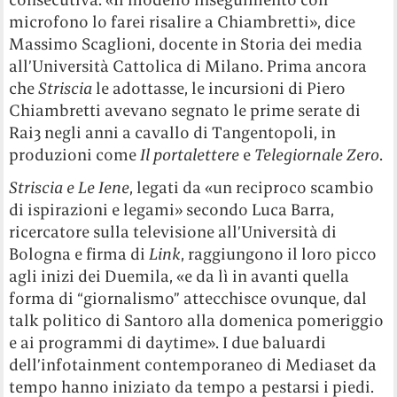
microfono lo farei risalire a Chiambretti», dice
Massimo Scaglioni, docente in Storia dei media
all’Università Cattolica di Milano. Prima ancora
che
Striscia
le adottasse, le incursioni di Piero
Chiambretti avevano segnato le prime serate di
Rai3 negli anni a cavallo di Tangentopoli, in
produzioni come
Il portalettere
e
Telegiornale Zero
.
Striscia e Le Iene
, legati da «un reciproco scambio
di ispirazioni e legami» secondo Luca Barra,
ricercatore sulla televisione all’Università di
Bologna e firma di
Link
, raggiungono il loro picco
agli inizi dei Duemila, «e da lì in avanti quella
forma di “giornalismo” attecchisce ovunque, dal
talk politico di Santoro alla domenica pomeriggio
e ai programmi di daytime». I due baluardi
dell’infotainment contemporaneo di Mediaset da
tempo hanno iniziato da tempo a pestarsi i piedi.