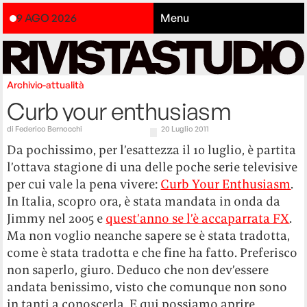
9 AGO 2026
Menu
Archivio-attualità
Curb your enthusiasm
di
Federico Bernocchi
20 Luglio 2011
Da pochissimo, per l’esattezza il 10 luglio, è partita
l’ottava stagione di una delle poche serie televisive
per cui vale la pena vivere:
Curb Your Enthusiasm
.
In Italia, scopro ora, è stata mandata in onda da
Jimmy nel 2005 e
quest’anno se l’è accaparrata FX
.
Ma non voglio neanche sapere se è stata tradotta,
come è stata tradotta e che fine ha fatto. Preferisco
non saperlo, giuro. Deduco che non dev’essere
andata benissimo, visto che comunque non sono
in tanti a conoscerla. E qui possiamo aprire